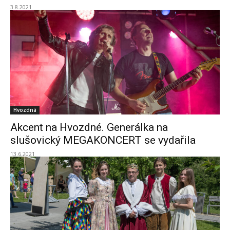
3.8.2021
Hvozdná
Akcent na Hvozdné. Generálka na
slušovický MEGAKONCERT se vydařila
13.6.2021