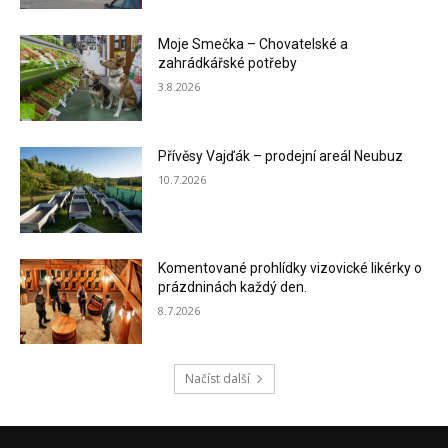
Moje Smečka – Chovatelské a
zahrádkářské potřeby
3.8.2026
Přívěsy Vajďák – prodejní areál Neubuz
10.7.2026
Komentované prohlídky vizovické likérky o
prázdninách každý den.
8.7.2026
Načíst další