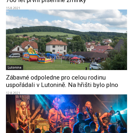
760 let první písemné zmínky
15.8.2021
Lutonina
Zábavné odpoledne pro celou rodinu
uspořádali v Lutonině. Na hřišti bylo plno
12.8.2021