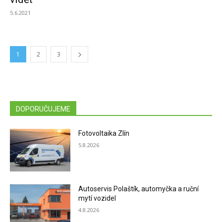
5.6.2021
1
2
3
DOPORUČUJEME
Fotovoltaika Zlín
5.8.2026
Autoservis Polaštík, automyčka a ruční
mytí vozidel
4.8.2026