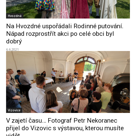
Hvozdná
Na Hvozdné uspořádali Rodinné putování.
Nápad rozprostřít akci po celé obci byl
dobrý
6.6.2021
Vizovice
V zajetí času… Fotograf Petr Nekoranec
přijel do Vizovic s výstavou, kterou musíte
vidět