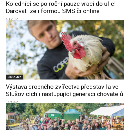
Koledníci se po roční pauze vrací do ulic!
Darovat lze i formou SMS či online
4.1.2022
Slušovice
Výstava drobného zvířectva představila ve
Slušovicích i nastupující generaci chovatelů
13.9.2021