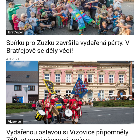
Bratřejov
Sbírku pro Zuzku završila vydařená párty. V
Bratřejově se děly věci!
4.9.2021
Vizovice
Vydařenou oslavou si Vizovice připomněly