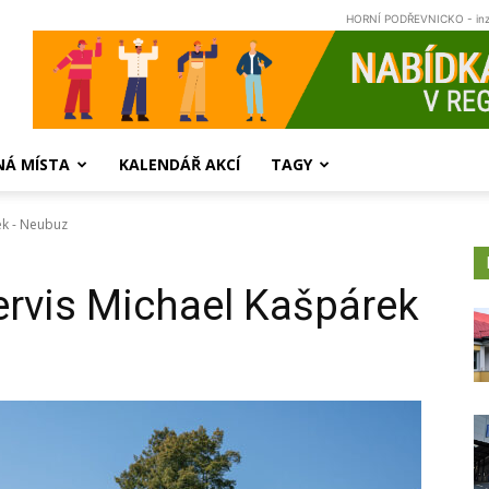
HORNÍ PODŘEVNICKO - in
NÁ MÍSTA
KALENDÁŘ AKCÍ
TAGY
ek - Neubuz
ervis Michael Kašpárek