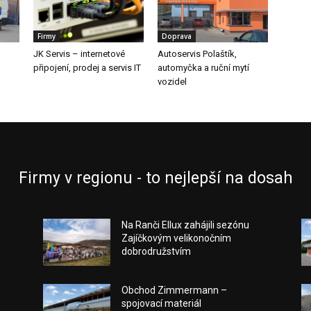
Firmy
Doprava
JK Servis – internetové
Autoservis Polaštík,
připojení, prodej a servis IT
automyčka a ruční mytí
vozidel
Firmy v regionu - to nejlepší na dosah
Na Ranči Ellux zahájili sezónu
Zajíčkovým velikonočním
dobrodružstvím
Obchod Zimmermann –
spojovací materiál