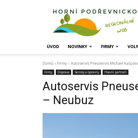
Horní
Podřevnicko
ÚVOD
NOVINKY
FIRMY
VOL
Domů
Firmy
Autoservis Pneuservis Michael Kašpár
Firmy
Doprava
Servisy a opravny
Hlavní partneři
Autoservis Pneus
– Neubuz