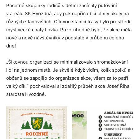
Početné skupinky rodičů s dětmi začínaly putování
v areálu SK Hvozdná, aby pak napříč obcí plnily úkoly na
různých stanovištích. Cílovou stanicí trasy bylo prostředí
myslivecké chaty Lovka. Pozoruhodné bylo, že akce měla
nové a nové návštěvníky v podstatě v průběhu celého
dne!
„Šikovnou organizací se minimalizovalo shromažďování
lidí na jednom místě. Je skvělé když vidím, kolik spolků a
občanů se zapojilo do organizace akce, všem za to patří
velký dík,“ pochvaloval si zdařilý průběh akce Josef Říha,
starosta Hvozdné.