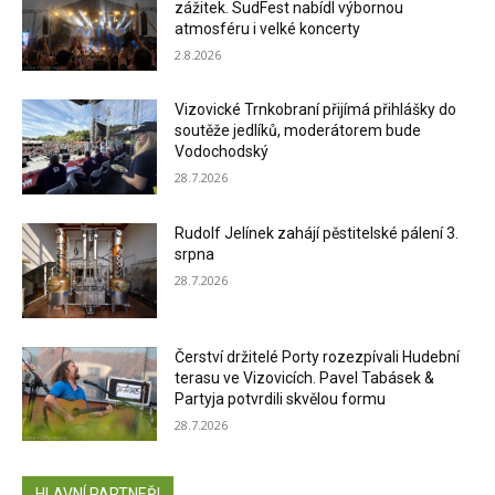
zážitek. SudFest nabídl výbornou
atmosféru i velké koncerty
2.8.2026
Vizovické Trnkobraní přijímá přihlášky do
soutěže jedlíků, moderátorem bude
Vodochodský
28.7.2026
Rudolf Jelínek zahájí pěstitelské pálení 3.
srpna
28.7.2026
Čerství držitelé Porty rozezpívali Hudební
terasu ve Vizovicích. Pavel Tabásek &
Partyja potvrdili skvělou formu
28.7.2026
HLAVNÍ PARTNEŘI