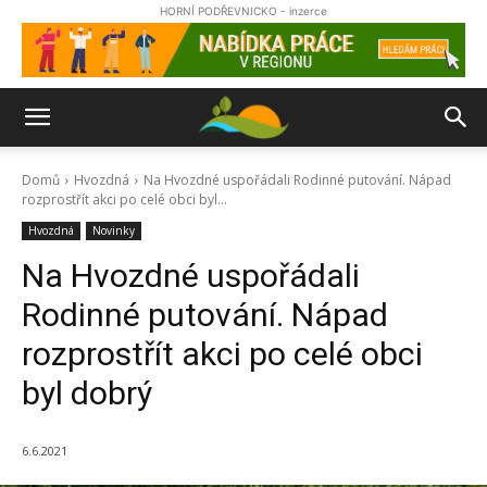
HORNÍ PODŘEVNICKO - inzerce
Domů
Hvozdná
Na Hvozdné uspořádali Rodinné putování. Nápad
rozprostřít akci po celé obci byl...
Hvozdná
Novinky
Na Hvozdné uspořádali
Rodinné putování. Nápad
rozprostřít akci po celé obci
byl dobrý
6.6.2021