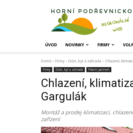
Horní
Podřevnicko
ÚVOD
NOVINKY
FIRMY
VOL
Domů
Firmy
Dům, byt a zahrada
Chlazení, klimat
Firmy
Dům, byt a zahrada
Hlavní partneři
Chlazení, klimatiz
Gargulák
Montáž a prodej klimatizací, chlazen
zařízení