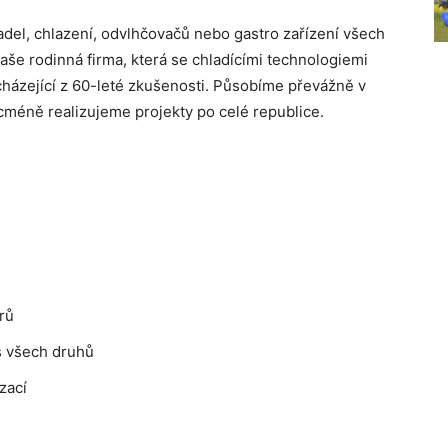
adel, chlazení, odvlhčovačů nebo gastro zařízení všech
e rodinná firma, která se chladícími technologiemi
ycházející z 60-leté zkušenosti. Působíme převážně v
icméně realizujeme projekty po celé republice.
rů
s všech druhů
zací