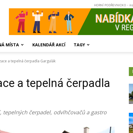
HORNÍ PODŘEVNICKO - in
NÁ MÍSTA
KALENDÁŘ AKCÍ
TAGY
izace a tepelná čerpadla Gargulák
ace a tepelná čerpadla
í, tepelných čerpadel, odvlhčovačů a gastro