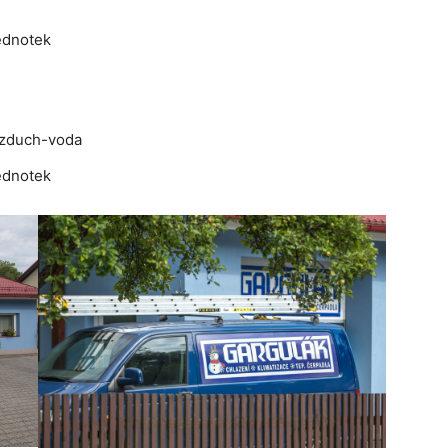
ednotek
vzduch-voda
ednotek