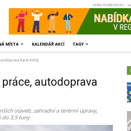
HORNÍ PODŘEVNICKO - in
NÁ MÍSTA
KALENDÁŘ AKCÍ
TAGY
utodoprava Karel Volný
 práce, autodoprava
nších staveb, zahradní a terénní úpravy,
 do 3,5 tuny