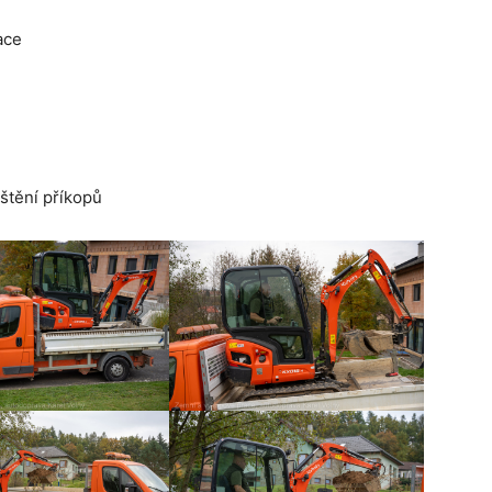
ace
ištění příkopů