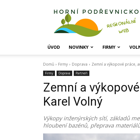
Horní
Podřevnicko
ÚVOD
NOVINKY
FIRMY
VOL
Domů
Firmy
Doprava
Zemní a výkopové práce, a
Firmy
Doprava
Partneři
Zemní a výkopové
Karel Volný
Výkopy inženýrských sítí, základů me
hloubení bazénů, přeprava materiálů