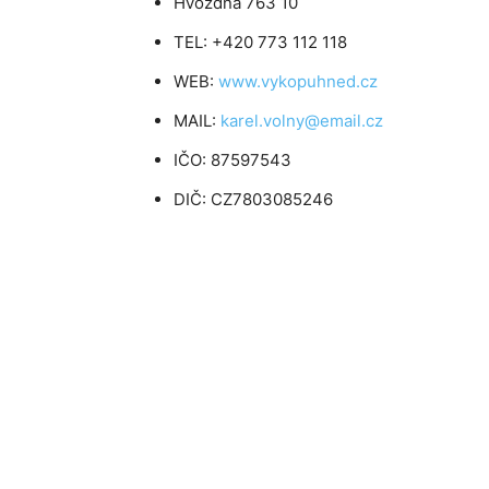
Hvozdná 763 10
TEL: +420 773 112 118
WEB:
www.vykopuhned.cz
MAIL:
karel.volny@email.cz
IČO: 87597543
DIČ: CZ7803085246