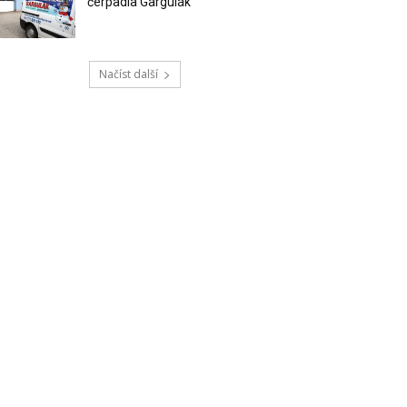
čerpadla Gargulák
Načíst další