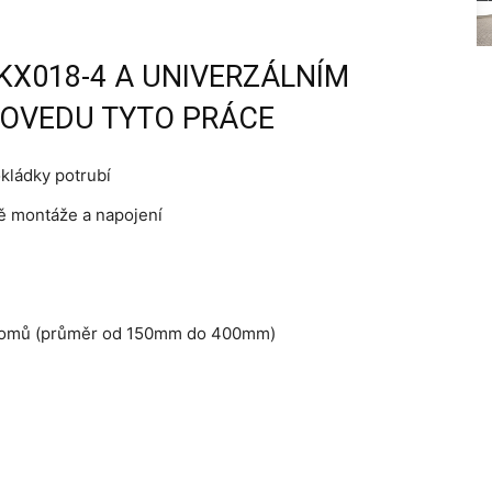
KX018-4 A UNIVERZÁLNÍM
ROVEDU TYTO PRÁCE
okládky potrubí
ě montáže a napojení
 stromů (průměr od 150mm do 400mm)