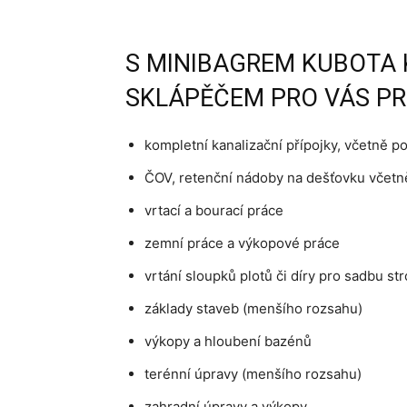
S MINIBAGREM KUBOTA 
SKLÁPĚČEM PRO VÁS P
kompletní kanalizační přípojky, včetně p
ČOV, retenční nádoby na dešťovku včetn
vrtací a bourací práce
zemní práce a výkopové práce
vrtání sloupků plotů či díry pro sadbu
základy staveb (menšího rozsahu)
výkopy a hloubení bazénů
terénní úpravy (menšího rozsahu)
zahradní úpravy a výkopy