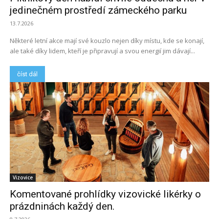
jedinečném prostředí zámeckého parku
13.7.2026
Některé letní akce mají své kouzlo nejen díky místu, kde se konají,
ale také díky lidem, kteří je připravují a svou energií jim dávají...
číst dál
Vizovice
Komentované prohlídky vizovické likérky o
prázdninách každý den.