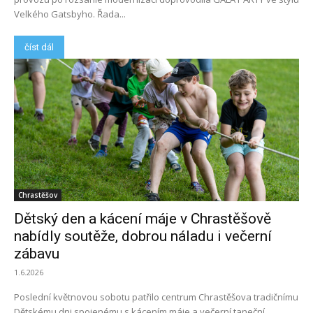
Velkého Gatsbyho. Řada...
číst dál
Chrastěšov
Dětský den a kácení máje v Chrastěšově
nabídly soutěže, dobrou náladu i večerní
zábavu
1.6.2026
Poslední květnovou sobotu patřilo centrum Chrastěšova tradičnímu
Dětskému dni spojenému s kácením máje a večerní taneční