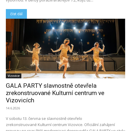
výbornou. V derby porazili Bratřejov 7:2, když už...
číst dál
Vizovice
GALA PARTY slavnostně otevřela
zrekonstruované Kulturní centrum ve
Vizovicích
14.6.2026
V sobotu 13. června se slavnostně otevřelo
zrekonstruované Kulturní centrum Vizovice. Oficiální zahájení
provozu po rozsáhlé modernizaci doprovodila GALA PARTY ve stylu