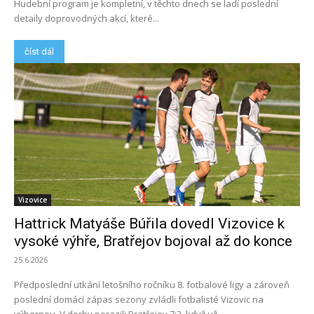
Hudební program je kompletní, v těchto dnech se ladí poslední
detaily doprovodných akcí, které...
číst dál
Vizovice
Hattrick Matyáše Búřila dovedl Vizovice k
vysoké výhře, Bratřejov bojoval až do konce
25.6.2026
Předposlední utkání letošního ročníku 8. fotbalové ligy a zároveň
poslední domácí zápas sezony zvládli fotbalisté Vizovic na