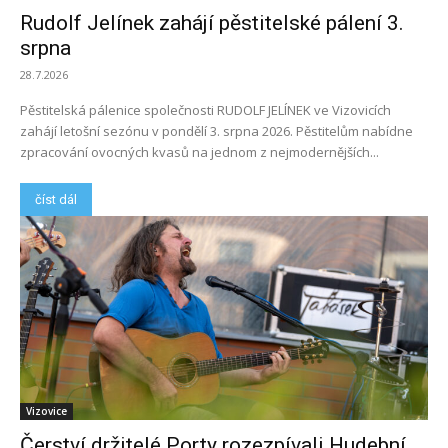
Rudolf Jelínek zahájí pěstitelské pálení 3.
srpna
28.7.2026
Pěstitelská pálenice společnosti RUDOLF JELÍNEK ve Vizovicích
zahájí letošní sezónu v pondělí 3. srpna 2026. Pěstitelům nabídne
zpracování ovocných kvasů na jednom z nejmodernějších...
číst dál
Vizovice
Čerství držitelé Porty rozezpívali Hudební