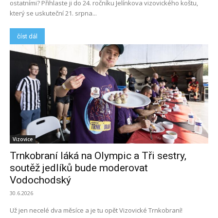
ostatními? Přihlaste ji do 24. ročníku Jelínkova vizovického koštu,
který se uskuteční 21. srpna...
číst dál
Vizovice
Trnkobraní láká na Olympic a Tři sestry,
soutěž jedlíků bude moderovat
Vodochodský
30.6.2026
Už jen necelé dva měsíce a je tu opět Vizovické Trnkobraní!