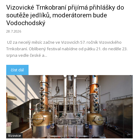
Vizovické Trnkobraní přijímá přihlášky do
soutěže jedlíků, moderátorem bude
Vodochodský
28.7.2026
Už za necelý měsíc začne ve Vizovicích 57. ročník Vizovického
Trnkobraní. Oblíbený festival nabídne od pátku 21. do neděle 23.
srpna vedle české a...
číst dál
Vizovice