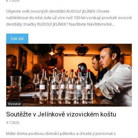
8.7.2026
Objevte svět ovocných destilátů RUDOLF JELÍNEK Chcete
nahlédnout do míst, kde už více než 130 let vznikají proslulé ovocné
destiláty značky RUDOLF JELÍNEK? Navštivte Návštěvnické...
číst dál
Vizovice
Soutěžte v Jelínkově vizovickém koštu
4.7.2026
Máte doma poctivou domácí pálenku a chcete ji porovnat s