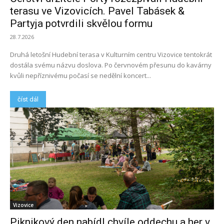
terasu ve Vizovicích. Pavel Tabásek &
Partyja potvrdili skvělou formu
28.7.2026
Druhá letošní Hudební terasa v Kulturním centru Vizovice tentokrát
dostála svému názvu doslova. Po červnovém přesunu do kavárny
kvůli nepříznivému počasí se nedělní koncert...
číst dál
Vizovice
Piknikový den nabídl chvíle oddechu a her v