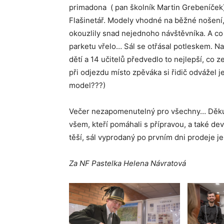
primadona ( pan školník Martin Grebeníček)
Flašinetář. Modely vhodné na běžné nošení,
okouzlily snad nejednoho návštěvníka. A co
parketu vřelo… Sál se otřásal potleskem. N
dětí a 14 učitelů předvedlo to nejlepší, co z
při odjezdu místo zpěváka si řidič odvážel 
model???)
Večer nezapomenutelný pro všechny… Děkuje
všem, kteří pomáhali s přípravou, a také dev
těší, sál vyprodaný po prvním dni prodeje 
Za NF Pastelka Helena Návratová