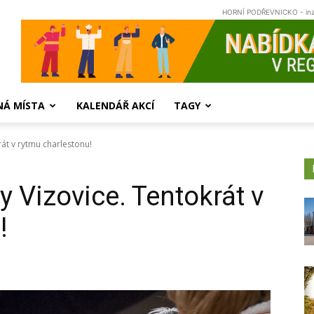
HORNÍ PODŘEVNICKO - in
NÁ MÍSTA
KALENDÁŘ AKCÍ
TAGY
rát v rytmu charlestonu!
y Vizovice. Tentokrát v
!