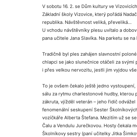
V sobotu 16. 2. se Dům kultury ve Vizovicích 
Základní školy Vizovice, který pořádá Nadač
republika. Návštěvnost veliká, převeliká…
U vchodu návštěvníky plesu uvítalo a dobov
pana učitele Jana Slavíka. Na parketu se na
Tradičně byl ples zahájen slavnostní poloné
chlapci se jako slunečnice otáčeli za svým
i přes velkou nervozitu, jestli jim vyjdou v
To je ovšem čekalo ještě jedno vystoupení, 
sálu za rytmu charlestonové hudby, kterou 
zákruta, vjížděl veterán – jeho řidič odváže
fenomenální seskupení Sester Školníkových
vozíčkáře Alberta Štefana. Mezitím už se se
Čalu a Vendulu Jurečkovou. Hosty čekala mód
Školníkovy sestry (paní učitelky Jitka Šimk