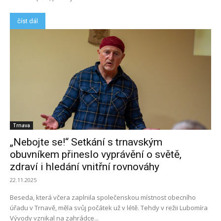
číst dál
Trnava
„Nebojte se!“ Setkání s trnavským
obuvníkem přineslo vyprávění o světě,
zdraví i hledání vnitřní rovnováhy
22.11.2025
Beseda, která včera zaplnila společenskou místnost obecního
úřadu v Trnavě, měla svůj počátek už v létě. Tehdy v režii Lubomíra
Vývody vznikal na zahrádce...