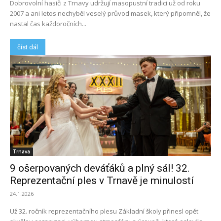
Dobrovolní hasiči z Trnavy udržují masopustní tradici už od roku
2007 a ani letos nechyběl veselý průvod masek, který připomněl, že
nastal čas každoročních...
číst dál
Trnava
9 ošerpovaných deváťáků a plný sál! 32.
Reprezentační ples v Trnavě je minulostí
24.1.2026
Už 32. ročník reprezentačního plesu Základní školy přinesl opět