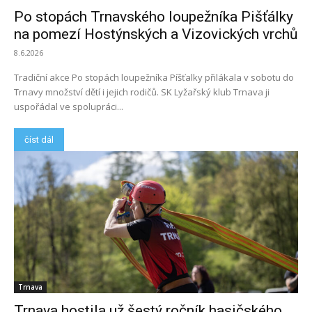
Po stopách Trnavského loupežníka Pišťálky
na pomezí Hostýnských a Vizovických vrchů
8.6.2026
Tradiční akce Po stopách loupežníka Píšťalky přilákala v sobotu do
Trnavy množství dětí i jejich rodičů. SK Lyžařský klub Trnava ji
uspořádal ve spolupráci...
číst dál
Trnava
Trnava hostila už šestý ročník hasičského