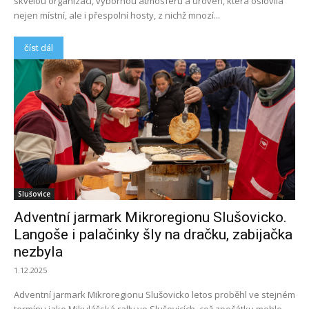
skvělou organizaci, výbornou atmosféru a úroveň, která oslovila
nejen místní, ale i přespolní hosty, z nichž mnozí...
číst dál
Slušovice
Adventní jarmark Mikroregionu Slušovicko.
Langoše i palačinky šly na dračku, zabijačka
nezbyla
1.12.2025
Adventní jarmark Mikroregionu Slušovicko letos proběhl ve stejném