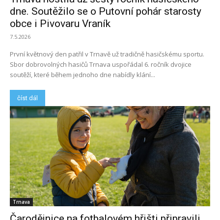
dne. Soutěžilo se o Putovní pohár starosty
obce i Pivovaru Vraník
7.5.2026
První květnový den patřil v Trnavě už tradičně hasičskému sportu.
Sbor dobrovolných hasičů Trnava uspořádal 6. ročník dvojice
soutěží, které během jednoho dne nabídly klání...
číst dál
Trnava
Čarodějnice na fotbalovém hřišti připravili