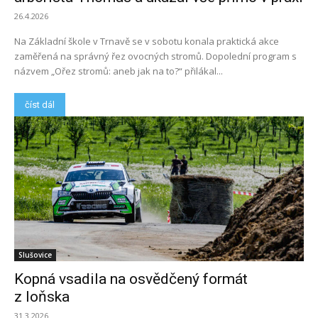
26.4.2026
Na Základní škole v Trnavě se v sobotu konala praktická akce
zaměřená na správný řez ovocných stromů. Dopolední program s
názvem „Ořez stromů: aneb jak na to?“ přilákal...
číst dál
Slušovice
Kopná vsadila na osvědčený formát
z loňska
31.3.2026