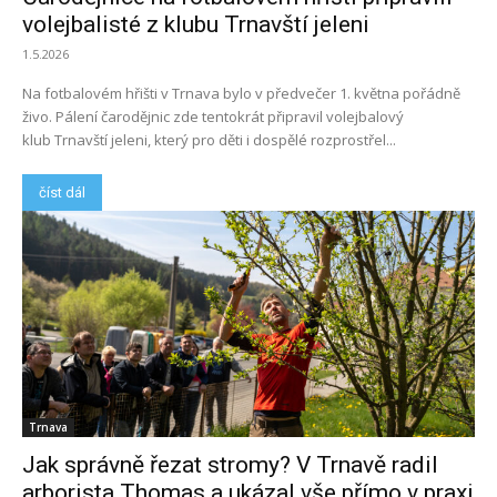
volejbalisté z klubu Trnavští jeleni
1.5.2026
Na fotbalovém hřišti v Trnava bylo v předvečer 1. května pořádně
živo. Pálení čarodějnic zde tentokrát připravil volejbalový
klub Trnavští jeleni, který pro děti i dospělé rozprostřel...
číst dál
Trnava
Jak správně řezat stromy? V Trnavě radil
arborista Thomas a ukázal vše přímo v praxi