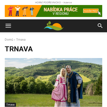
HORNÍ PODŘEVNICKO - inzerce
Domů
Trnava
TRNAVA
Trnava