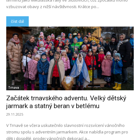
termínu jako Mikulášská rally ve Slušovicích, což zpočátku mohlo
vzbuzovat obavy z nižší návštěvnosti. Krátce po...
číst dál
Trnava
Začátek trnavského adventu. Velký dětský
jarmark a statný beran v betlému
29.11.2025
V Trnavě se včera uskutečnilo slavnostní rozsvícení vánočního
stromu spolu s adventním jarmarkem. Akce nabídla program pro
děti i dospělé, prodej vánočních dekorací a...