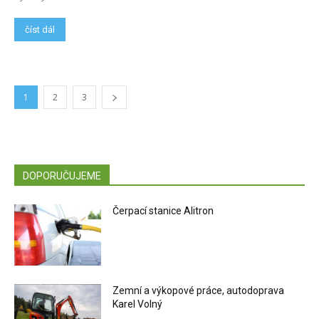
číst dál
1
2
3
DOPORUČUJEME
Čerpací stanice Alitron
Zemní a výkopové práce, autodoprava
Karel Volný