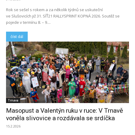
Rok se sešel s rokem a za několik týdnů se uskuteční
ve Slušovicích již 31. SÍŤ21 RALLYSPRINT KOPNÁ 2026. Soutěž se
pojede v termínu 8. – 9....
číst dál
Trnava
Masopust a Valentýn ruku v ruce: V Trnavě
voněla slivovice a rozdávala se srdíčka
15.2.2026