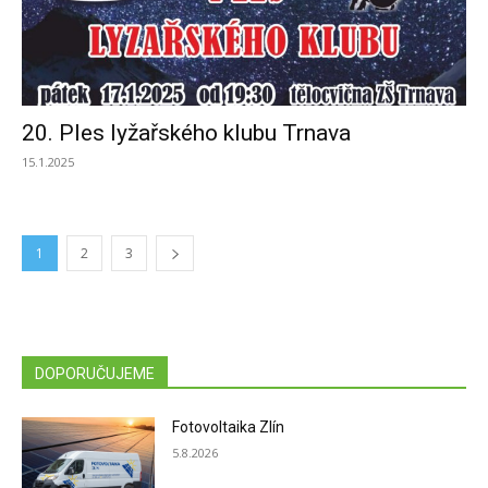
20. Ples lyžařského klubu Trnava
15.1.2025
1
2
3
DOPORUČUJEME
Fotovoltaika Zlín
5.8.2026