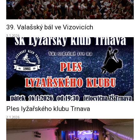
39. Valašský bál ve Vizovicích
3.1.2026
Ples lyžařského klubu Trnava
2.1.2026