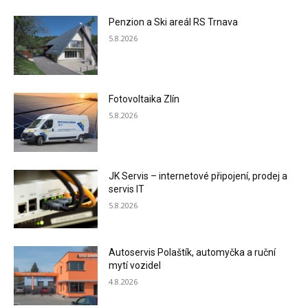
Penzion a Ski areál RS Trnava
5.8.2026
Fotovoltaika Zlín
5.8.2026
JK Servis – internetové připojení, prodej a
servis IT
5.8.2026
Autoservis Polaštík, automyčka a ruční
mytí vozidel
4.8.2026