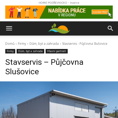
HORNÍ PODŘEVNICKO - inzerce
Domů
Firmy
Dům, byt a zahrada
Stavservis - Půjčovna Slušovice
Firmy
Dům, byt a zahrada
Hlavní partneři
Stavservis – Půjčovna
Slušovice