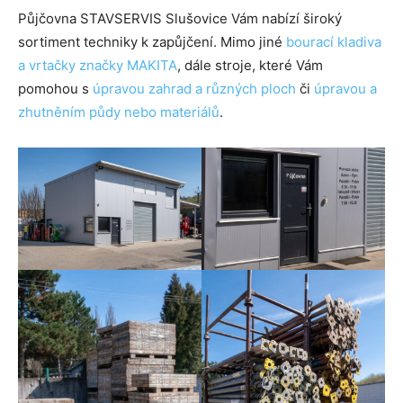
Půjčovna STAVSERVIS Slušovice Vám nabízí široký
sortiment techniky k zapůjčení. Mimo jiné
bourací kladiva
a vrtačky značky MAKITA
, dále stroje, které Vám
pomohou s
úpravou zahrad a různých ploch
či
úpravou a
zhutněním půdy nebo materiálů
.