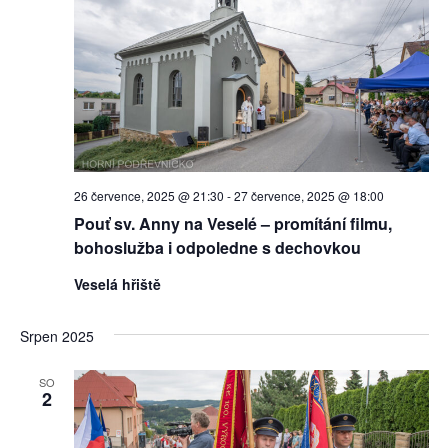
zobraz
Akce
26 července, 2025 @ 21:30
-
27 července, 2025 @ 18:00
Pouť sv. Anny na Veselé – promítání filmu,
bohoslužba i odpoledne s dechovkou
Veselá hřiště
Srpen 2025
SO
2