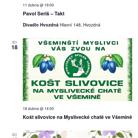
11 dubna @ 19:00
Pavol Seriš – Takt
Divadlo Hvozdná
Hlavní 148, Hvozdná
SO
18
18 dubna @ 14:00
Košt slivovice na Myslivecké chatě ve Všemině
SO