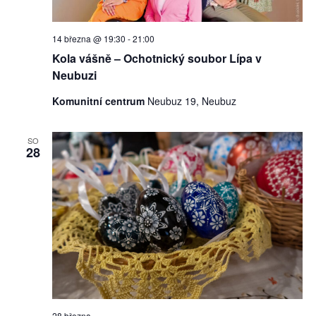
14 března @ 19:30
-
21:00
Kola vášně – Ochotnický soubor Lípa v
Neubuzi
Komunitní centrum
Neubuz 19, Neubuz
SO
28
28 března