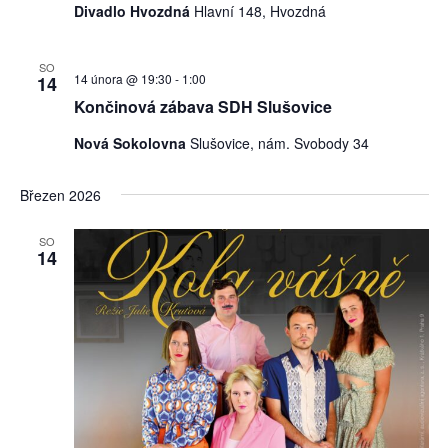
Divadlo Hvozdná
Hlavní 148, Hvozdná
SO
14 února @ 19:30
-
1:00
14
Končinová zábava SDH Slušovice
Nová Sokolovna
Slušovice, nám. Svobody 34
Březen 2026
SO
14