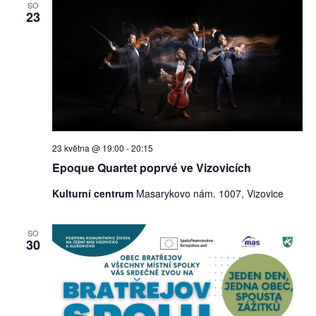
SO
23
23 května @ 19:00
-
20:15
Epoque Quartet poprvé ve Vizovicích
Kulturní centrum
Masarykovo nám. 1007, Vizovice
SO
30