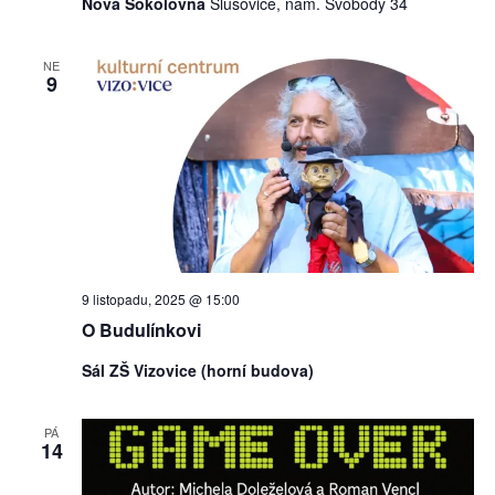
Nová Sokolovna
Slušovice, nám. Svobody 34
NE
9
9 listopadu, 2025 @ 15:00
O Budulínkovi
Sál ZŠ Vizovice (horní budova)
PÁ
14