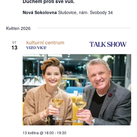
Duchem proti své vůli.
Nová Sokolovna
Slušovice, nám. Svobody 34
Květen 2026
ST
13
13 května @ 18:00
-
19:30