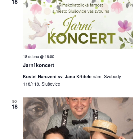
18
18 dubna @ 16:00
Jarní koncert
Kostel Narození sv. Jana Křtitele
nám. Svobody
118/118, Slušovice
SO
18