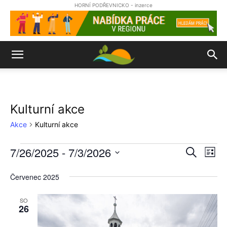
HORNÍ PODŘEVNICKO - inzerce
Kulturní akce
Akce
Kulturní akce
7/26/2025
 - 
7/3/2026
Akce
Nav
Naviga
Hledat
Sezn
pro
Vyberte
pro
datum.
Červenec 2025
zob
hledání
Ak
SO
26
a