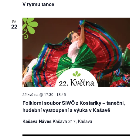
V rytmu tance
PÁ
22
22 května @ 17:30
-
18:45
Folklorní soubor SIWÕ z Kostariky – taneční,
hudební vystoupení a výuka v Kašavě
Kašava Náves
Kašava 217, Kašava