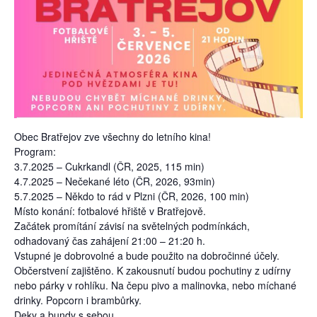
Obec Bratřejov zve všechny do letního kina!
Program:
3.7.2025 – Cukrkandl (ČR, 2025, 115 min)
4.7.2025 – Nečekané léto (ČR, 2026, 93min)
5.7.2025 – Někdo to rád v Plzni (ČR, 2026, 100 min)
Místo konání: fotbalové hřiště v Bratřejově.
Začátek promítání závisí na světelných podmínkách,
odhadovaný čas zahájení 21:00 – 21:20 h.
Vstupné je dobrovolné a bude použito na dobročinné účely.
Občerstvení zajištěno. K zakousnutí budou pochutiny z udírny
nebo párky v rohlíku. Na čepu pivo a malinovka, nebo míchané
drinky. Popcorn i brambůrky.
Deky a bundy s sebou.