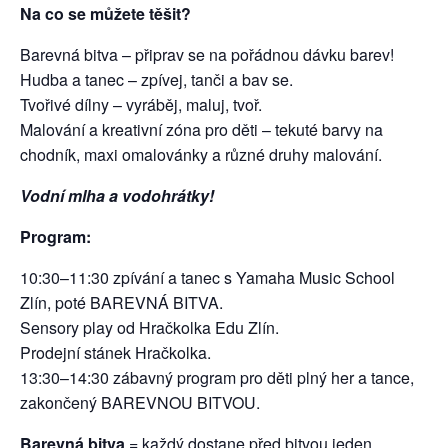
Na co se můžete těšit?
Barevná bitva – připrav se na pořádnou dávku barev!
Hudba a tanec – zpívej, tanči a bav se.
Tvořivé dílny – vyráběj, maluj, tvoř.
Malování a kreativní zóna pro děti – tekuté barvy na
chodník, maxi omalovánky a různé druhy malování.
Vodní mlha a vodohrátky!
Program:
10:30–11:30 zpívání a tanec s Yamaha Music School
Zlín, poté BAREVNÁ BITVA.
Sensory play od Hračkolka Edu Zlín.
Prodejní stánek Hračkolka.
13:30–14:30 zábavný program pro děti plný her a tance,
zakončený BAREVNOU BITVOU.
Barevná bitva
= každý dostane před bitvou jeden