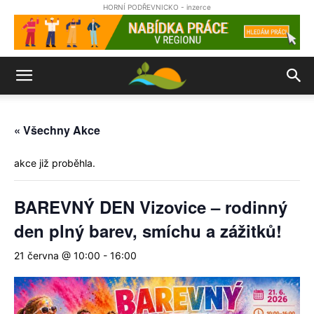
HORNÍ PODŘEVNICKO - inzerce
« Všechny Akce
akce již proběhla.
BAREVNÝ DEN Vizovice – rodinný
den plný barev, smíchu a zážitků!
21 června @ 10:00
-
16:00