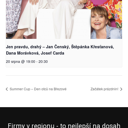
Jen pravdu, drahý – Jan Čenský, Štěpánka Křesťanová,
Dana Morávková, Josef Carda
20 srpna @ 19:00
-
20:30
Summer Cup – Den otců na Březové
Začátek prázdnin!
Firmy v regionu - to nejlepší na dosah