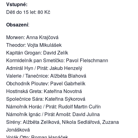
Vstupné:
Děti do 15 let: 80 Kč
Obsazení
:
Morwen: Anna Krajčová
Theodor: Vojta Mikulášek
Kapitán Grogan: David Zelík
Kormidelník pan Smetíčko: Pavol Fleischmann
Admirál Hyn / Pirát: Jakub Henzelý
Valerie / Tanečnice: Alžběta Blahová
Obchodník Ploutev: Pavel Gabrhelík
Hostinská Greta: Kateřina Novotná
Společnice Sára: Kateřina Sýkorová
Námořník Horác / Pirát: Rudolf Martin Cuřín
Námořník Ignác / Pirát Arnošt: David Julina
Sirény: Alžběta Zelíková, Nikola Sedlářová, Zuzana
Jonášková
Voják Otto: Roman Hanáček