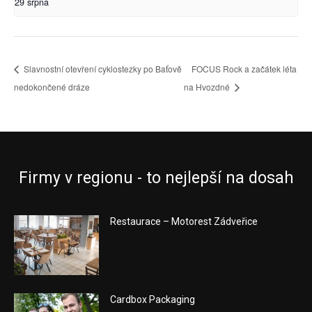
29 srpna
Slavnostní otevření cyklostezky po Baťově
FOCUS Rock a začátek léta
nedokončené dráze
na Hvozdné
Firmy v regionu - to nejlepší na dosah
Restaurace – Motorest Zádveřice
Cardbox Packaging