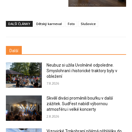
DALŠÍ ČLÁNKY
Dětský karneval
Foto
Slušovice
Další
Neubuz si užila Uvolněné odpoledne.
Smyslohraní i historické traktory byly v
obležení
7.8.2026
Skvělí diváci proměnili bouřku v další
zážitek. SudFest nabídl výbornou
atmosféru i velké koncerty
2.8.2026
Vizovické Trnkobraní přijímá přihlášky do