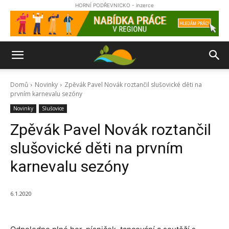
HORNÍ PODŘEVNICKO - inzerce
Domů
Novinky
Zpěvák Pavel Novák roztančil slušovické děti na
prvním karnevalu sezóny
Novinky
Slušovice
Zpěvák Pavel Novák roztančil
slušovické děti na prvním
karnevalu sezóny
6.1.2020