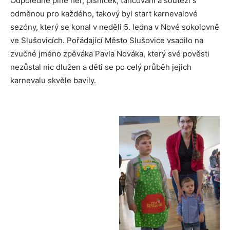
Odpoledne plné her, písniček, tancování a soutěží s
odměnou pro každého, takový byl start karnevalové
sezóny, který se konal v neděli 5. ledna v Nové sokolovně
ve Slušovicích. Pořádající Město Slušovice vsadilo na
zvučné jméno zpěváka Pavla Nováka, který své pověsti
nezůstal nic dlužen a děti se po celý průběh jejich
karnevalu skvěle bavily.