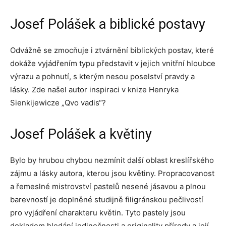
Josef Polášek a biblické postavy
Odvážně se zmocňuje i ztvárnění biblických postav, které
dokáže vyjádřením typu představit v jejich vnitřní hloubce
výrazu a pohnutí, s kterým nesou poselství pravdy a
lásky. Zde našel autor inspiraci v knize Henryka
Sienkijewicze „Qvo vadis“?
Josef Polášek a květiny
Bylo by hrubou chybou nezmínit další oblast kreslířského
zájmu a lásky autora, kterou jsou květiny. Propracovanost
a řemeslné mistrovství pastelů nesené jásavou a plnou
barevností je doplněné studijně filigránskou pečlivostí
pro vyjádření charakteru květin. Tyto pastely jsou
dokladem hledání jedinečnosti a originality přírody a její