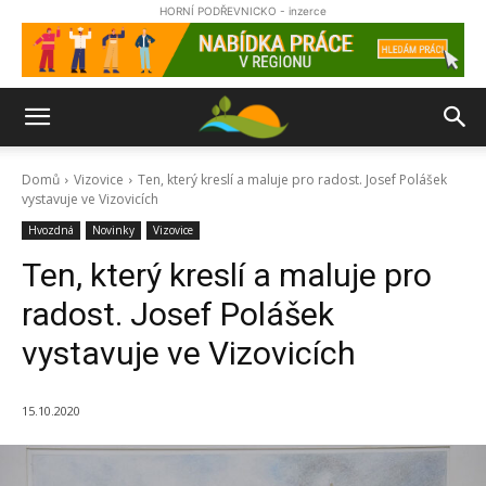
HORNÍ PODŘEVNICKO - inzerce
Domů
Vizovice
Ten, který kreslí a maluje pro radost. Josef Polášek
vystavuje ve Vizovicích
Hvozdná
Novinky
Vizovice
Ten, který kreslí a maluje pro
radost. Josef Polášek
vystavuje ve Vizovicích
15.10.2020