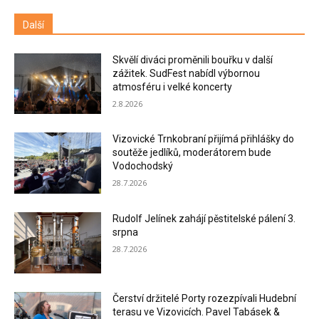
Další
Skvělí diváci proměnili bouřku v další
zážitek. SudFest nabídl výbornou
atmosféru i velké koncerty
2.8.2026
Vizovické Trnkobraní přijímá přihlášky do
soutěže jedlíků, moderátorem bude
Vodochodský
28.7.2026
Rudolf Jelínek zahájí pěstitelské pálení 3.
srpna
28.7.2026
Čerství držitelé Porty rozezpívali Hudební
terasu ve Vizovicích. Pavel Tabásek &