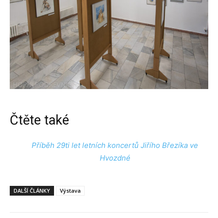
Čtěte také
Příběh 29ti let letních koncertů Jiřího Březíka ve
Hvozdné
DALŠÍ ČLÁNKY
Výstava