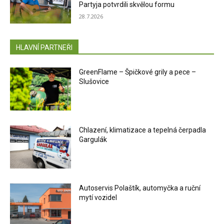
Partyja potvrdili skvělou formu
28.7.2026
HLAVNÍ PARTNEŘI
GreenFlame – Špičkové grily a pece –
Slušovice
Chlazení, klimatizace a tepelná čerpadla
Gargulák
Autoservis Polaštík, automyčka a ruční
mytí vozidel