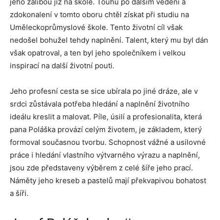
jeho zálibou již na škole. Touhu po dalším vědění a
zdokonalení v tomto oboru chtěl získat při studiu na
Uměleckoprůmyslové škole. Tento životní cíl však
nedošel bohužel tehdy naplnění. Talent, který mu byl dán
však opatroval, a ten byl jeho společníkem i velkou
inspirací na další životní pouti.
Jeho profesní cesta se sice ubírala po jiné dráze, ale v
srdci zůstávala potřeba hledání a naplnění životního
ideálu kreslit a malovat. Píle, úsilí a profesionalita, která
pana Poláška provází celým životem, je základem, který
formoval současnou tvorbu. Schopnost vážné a usilovné
práce i hledání vlastního výtvarného výrazu a naplnění,
jsou zde představeny výběrem z celé šíře jeho prací.
Náměty jeho kreseb a pastelů mají překvapivou bohatost
a šíři.