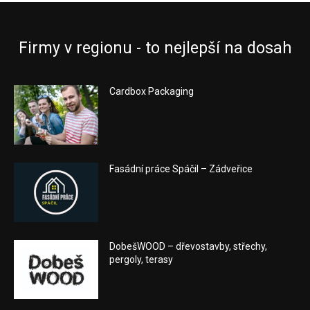
Firmy v regionu - to nejlepší na dosah
Cardbox Packaging
Fasádní práce Spáčil – Zádveřice
DobešWOOD – dřevostavby, střechy,
pergoly, terasy