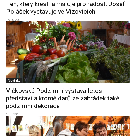
Ten, který kreslí a maluje pro radost. Josef
Polášek vystavuje ve Vizovicích
15.10.2020
Novinky
Vlčkovská Podzimní výstava letos
představila kromě darů ze zahrádek také
podzimní dekorace
18.9.2019