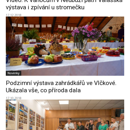
Video: K Vánocům v Neubuzi patří Valašská
výstava i zpívání u stromečku
17.12.2018
Novinky
Podzimní výstava zahrádkářů ve Vlčkové.
Ukázala vše, co příroda dala
17.10.2018