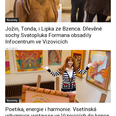
Novinky
Jožin, Tonda, i Lipka ze Bzenca. Dřevěné
sochy Svatopluka Formana obsadily
Infocentrum ve Vizovicích
14.3.2017
Novinky
Poetika, energie i harmonie. Vsetínská
výtvarnice vystavuje ve Vizovicích do konce