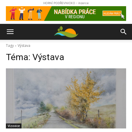
HORNÍ PODŘEVNICKO - inzerce
Tagy
Výstava
Téma:
Výstava
Vizovice