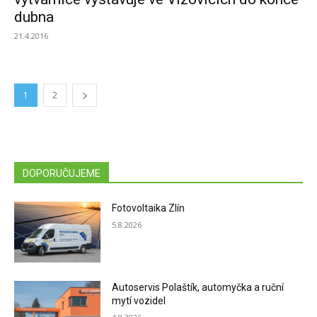
dubna
21.4.2016
1
2
DOPORUČUJEME
Fotovoltaika Zlín
5.8.2026
Autoservis Polaštík, automyčka a ruční
mytí vozidel