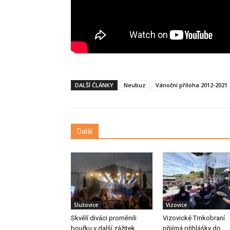
DALŠÍ ČLÁNKY
Neubuz
Vánoční příloha 2012-2021
Další
Slušovice
Vizovice
Skvělí diváci proměnili
Vizovické Trnkobraní
bouřku v další zážitek.
přijímá přihlášky do