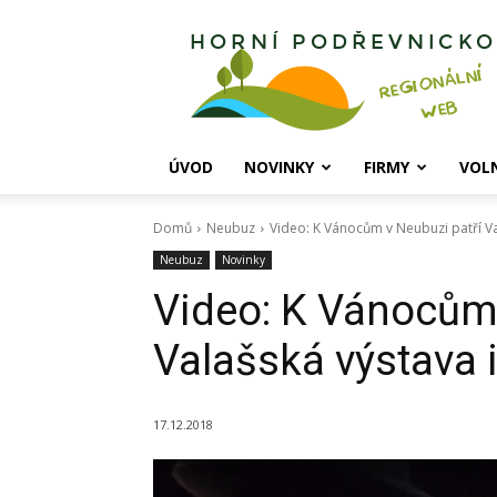
Horní
Podřevnicko
ÚVOD
NOVINKY
FIRMY
VOL
Domů
Neubuz
Video: K Vánocům v Neubuzi patří Val
Neubuz
Novinky
Video: K Vánocům 
Valašská výstava 
17.12.2018