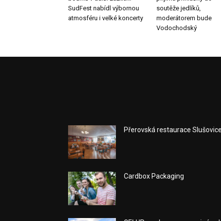
SudFest nabídl výbornou
soutěže jedlíků,
atmosféru i velké koncerty
moderátorem bude
Vodochodský
Přerovská restaurace Slušovic
Cardbox Packaging