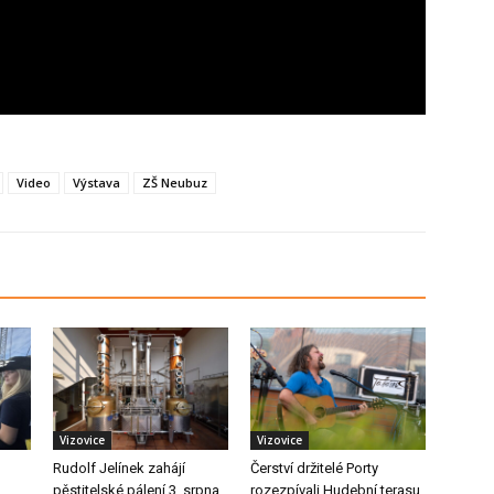
Video
Výstava
ZŠ Neubuz
Vizovice
Vizovice
Rudolf Jelínek zahájí
Čerství držitelé Porty
pěstitelské pálení 3. srpna
rozezpívali Hudební terasu