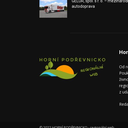
GELUR, spol. s r. o. – mezinárod
autodoprava
Hor
Od r
Pouk
živn
regi
z ud
Reda
© 2022 HORNÍ PODŘEVNICKO - regionální web