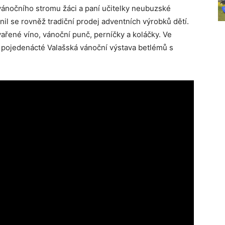
vánočního stromu žáci a paní učitelky neubuzské
nil se rovněž tradiční prodej adventních výrobků dětí.
vařené víno, vánoční punč, perníčky a koláčky. Ve
 pojedenácté Valašská vánoční výstava betlémů s