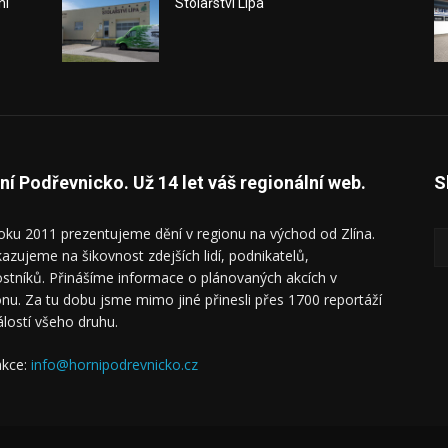
ní
Stolařství Lípa
ní Podřevnicko. Už 14 let váš regionální web.
S
oku 2011 prezentujeme dění v regionu na východ od Zlína.
azujeme na šikovnost zdejších lidí, podnikatelů,
ostníků. Přinášíme informace o plánovaných akcích v
onu. Za tu dobu jsme mimo jiné přinesli přes 1700 reportáží
álostí všeho druhu.
kce:
info@hornipodrevnicko.cz