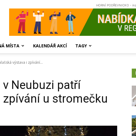
HORNÍ PODŘEVNICKO - in
NÁ MÍSTA
KALENDÁŘ AKCÍ
TAGY
ašská výstava i zpívání...
v Neubuzi patří
i zpívání u stromečku