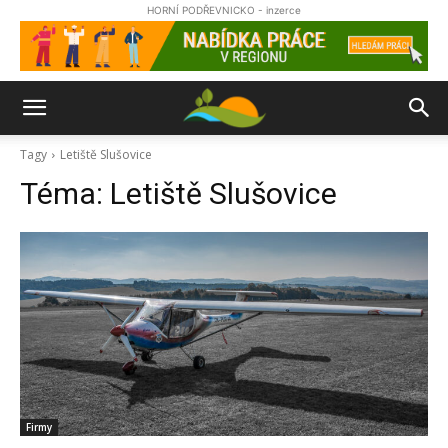
HORNÍ PODŘEVNICKO - inzerce
Tagy
Letiště Slušovice
Téma:
Letiště Slušovice
Firmy