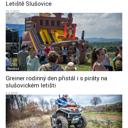
Letiště Slušovice
19.5.2022
Neubuz
Greiner rodinný den přistál i s piráty na
slušovickém letišti
3.6.2019