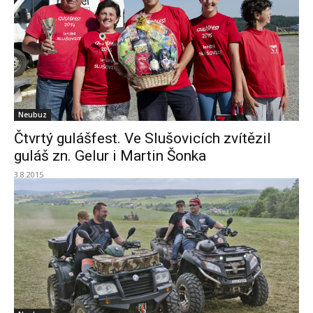
Neubuz
Čtvrtý gulášfest. Ve Slušovicích zvítězil
guláš zn. Gelur i Martin Šonka
3.8.2015