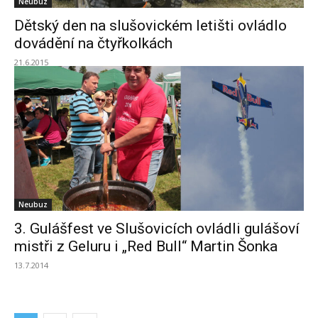
Neubuz
Dětský den na slušovickém letišti ovládlo
dovádění na čtyřkolkách
21.6.2015
Neubuz
3. Gulášfest ve Slušovicích ovládli gulášoví
mistři z Geluru i „Red Bull“ Martin Šonka
13.7.2014