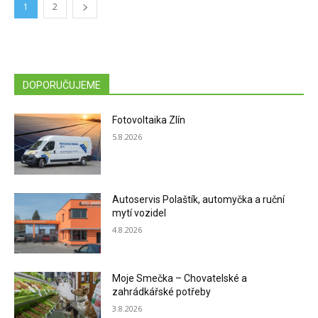
1
2
DOPORUČUJEME
Fotovoltaika Zlín
5.8.2026
Autoservis Polaštík, automyčka a ruční
mytí vozidel
4.8.2026
Moje Smečka – Chovatelské a
zahrádkářské potřeby
3.8.2026