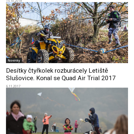
15.10.2018
Novinky
Desítky čtyřkolek rozburácely Letiště
Slušovice. Konal se Quad Air Trial 2017
6.11.2017