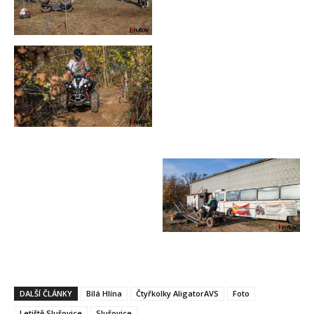
DALŠÍ ČLÁNKY
Bílá Hlína
Čtyřkolky AligatorAVS
Foto
Letiště Slušovice
Slušovice