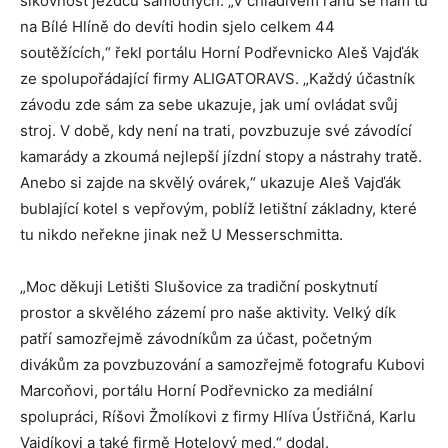
šikovnost jezdců samotných. „V chladivém ránu se nám tu
na Bílé Hlíně do devíti hodin sjelo celkem 44
soutěžících,“ řekl portálu Horní Podřevnicko Aleš Vajďák
ze spolupořádající firmy ALIGATORAVS. „Každý účastník
závodu zde sám za sebe ukazuje, jak umí ovládat svůj
stroj. V době, kdy není na trati, povzbuzuje své závodící
kamarády a zkoumá nejlepší jízdní stopy a nástrahy tratě.
Anebo si zajde na skvělý ovárek,“ ukazuje Aleš Vajďák
bublající kotel s vepřovým, poblíž letištní základny, které
tu nikdo neřekne jinak než U Messerschmitta.
„Moc děkuji Letišti Slušovice za tradiční poskytnutí
prostor a skvělého zázemí pro naše aktivity. Velký dík
patří samozřejmě závodníkům za účast, početným
divákům za povzbuzování a samozřejmě fotografu Kubovi
Marcoňovi, portálu Horní Podřevnicko za mediální
spolupráci, Ríšovi Žmolíkovi z firmy Hlíva Ústřičná, Karlu
Vajdíkovi a také firmě Hotelový med,“ dodal.