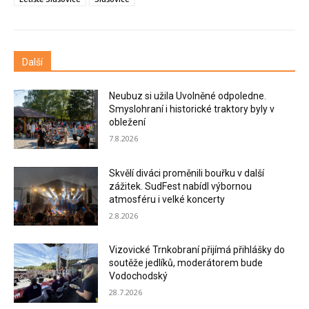
Další
Neubuz si užila Uvolněné odpoledne.
Smyslohraní i historické traktory byly v
obležení
7.8.2026
Skvělí diváci proměnili bouřku v další
zážitek. SudFest nabídl výbornou
atmosféru i velké koncerty
2.8.2026
Vizovické Trnkobraní přijímá přihlášky do
soutěže jedlíků, moderátorem bude
Vodochodský
28.7.2026