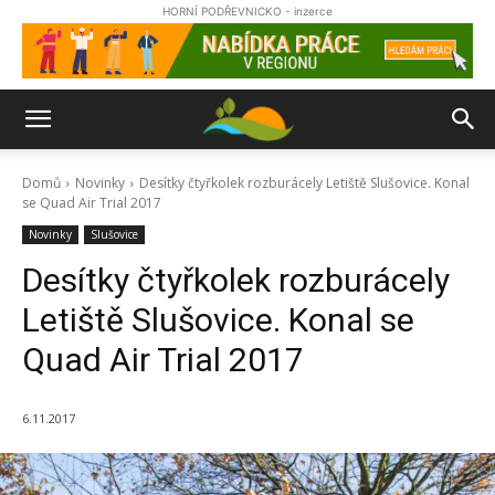
HORNÍ PODŘEVNICKO - inzerce
Domů
Novinky
Desítky čtyřkolek rozburácely Letiště Slušovice. Konal
se Quad Air Trial 2017
Novinky
Slušovice
Desítky čtyřkolek rozburácely
Letiště Slušovice. Konal se
Quad Air Trial 2017
6.11.2017