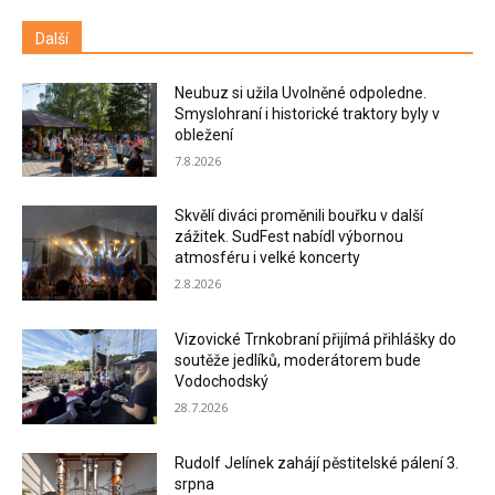
Další
Neubuz si užila Uvolněné odpoledne.
Smyslohraní i historické traktory byly v
obležení
7.8.2026
Skvělí diváci proměnili bouřku v další
zážitek. SudFest nabídl výbornou
atmosféru i velké koncerty
2.8.2026
Vizovické Trnkobraní přijímá přihlášky do
soutěže jedlíků, moderátorem bude
Vodochodský
28.7.2026
Rudolf Jelínek zahájí pěstitelské pálení 3.
srpna