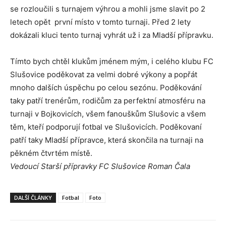
se rozloučili s turnajem výhrou a mohli jsme slavit po 2
letech opět první místo v tomto turnaji. Před 2 lety
dokázali kluci tento turnaj vyhrát už i za Mladší přípravku.
Tímto bych chtěl klukům jménem mým, i celého klubu FC
Slušovice poděkovat za velmi dobré výkony a popřát
mnoho dalších úspěchu po celou sezónu. Poděkování
taky patří trenérům, rodičům za perfektní atmosféru na
turnaji v Bojkovicích, všem fanouškům Slušovic a všem
těm, kteří podporují fotbal ve Slušovicích. Poděkovaní
patří taky Mladší přípravce, která skončila na turnaji na
pěkném čtvrtém místě.
Vedoucí Starší přípravky FC Slušovice Roman Čala
DALŠÍ ČLÁNKY
Fotbal
Foto