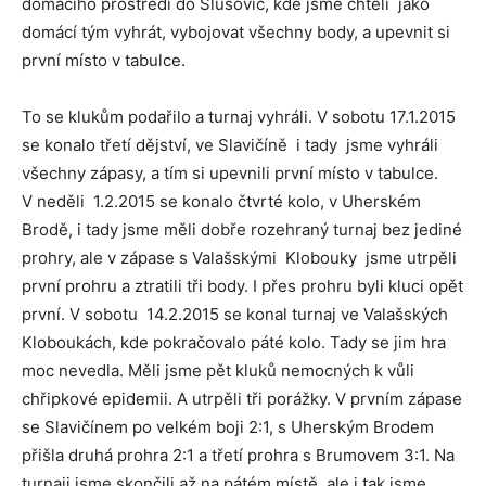
domácího prostředí do Slušovic, kde jsme chtěli jako
domácí tým vyhrát, vybojovat všechny body, a upevnit si
první místo v tabulce.
To se klukům podařilo a turnaj vyhráli. V sobotu 17.1.2015
se konalo třetí dějství, ve Slavičíně i tady jsme vyhráli
všechny zápasy, a tím si upevnili první místo v tabulce.
V neděli 1.2.2015 se konalo čtvrté kolo, v Uherském
Brodě, i tady jsme měli dobře rozehraný turnaj bez jediné
prohry, ale v zápase s Valašskými Klobouky jsme utrpěli
první prohru a ztratili tři body. I přes prohru byli kluci opět
první. V sobotu 14.2.2015 se konal turnaj ve Valašských
Kloboukách, kde pokračovalo páté kolo. Tady se jim hra
moc nevedla. Měli jsme pět kluků nemocných k vůli
chřipkové epidemii. A utrpěli tři porážky. V prvním zápase
se Slavičínem po velkém boji 2:1, s Uherským Brodem
přišla druhá prohra 2:1 a třetí prohra s Brumovem 3:1. Na
turnaji jsme skončili až na pátém místě, ale i tak jsme