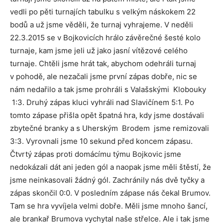
vedli po pěti turnajích tabulku s velkým náskokem 22
bodů a už jsme věděli, že turnaj vyhrajeme. V neděli
22.3.2015 se v Bojkovicích hrálo závěrečné šesté kolo
turnaje, kam jsme jeli už jako jasní vítězové celého
turnaje. Chtěli jsme hrát tak, abychom odehráli turnaj
v pohodě, ale nezačali jsme první zápas dobře, nic se
nám nedařilo a tak jsme prohráli s Valašskými Klobouky
1:3. Druhý zápas kluci vyhráli nad Slavičínem 5:1. Po
tomto zápase přišla opět špatná hra, kdy jsme dostávali
zbytečné branky a s Uherským Brodem jsme remizovali
3:3. Vyrovnali jsme 10 sekund před koncem zápasu.
Čtvrtý zápas proti domácímu týmu Bojkovic jsme
nedokázali dát ani jeden gól a naopak jsme měli štěstí, že
jsme neinkasovali žádný gól. Zachránily nás dvě tyčky a
zápas skončil 0:0. V posledním zápase nás čekal Brumov.
Tam se hra vyvíjela velmi dobře. Měli jsme mnoho šancí,
ale brankař Brumova vychytal naše střelce. Ale i tak jsme