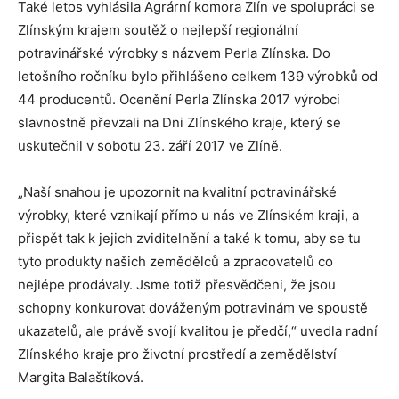
Také letos vyhlásila Agrární komora Zlín ve spolupráci se
Zlínským krajem soutěž o nejlepší regionální
potravinářské výrobky s názvem Perla Zlínska. Do
letošního ročníku bylo přihlášeno celkem 139 výrobků od
44 producentů. Ocenění Perla Zlínska 2017 výrobci
slavnostně převzali na Dni Zlínského kraje, který se
uskutečnil v sobotu 23. září 2017 ve Zlíně.
„Naší snahou je upozornit na kvalitní potravinářské
výrobky, které vznikají přímo u nás ve Zlínském kraji, a
přispět tak k jejich zviditelnění a také k tomu, aby se tu
tyto produkty našich zemědělců a zpracovatelů co
nejlépe prodávaly. Jsme totiž přesvědčeni, že jsou
schopny konkurovat dováženým potravinám ve spoustě
ukazatelů, ale právě svojí kvalitou je předčí,“ uvedla radní
Zlínského kraje pro životní prostředí a zemědělství
Margita Balaštíková.