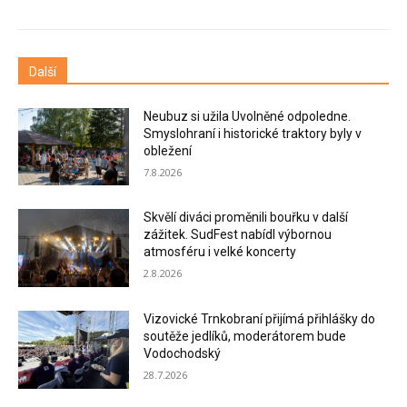
Další
Neubuz si užila Uvolněné odpoledne.
Smyslohraní i historické traktory byly v
obležení
7.8.2026
Skvělí diváci proměnili bouřku v další
zážitek. SudFest nabídl výbornou
atmosféru i velké koncerty
2.8.2026
Vizovické Trnkobraní přijímá přihlášky do
soutěže jedlíků, moderátorem bude
Vodochodský
28.7.2026