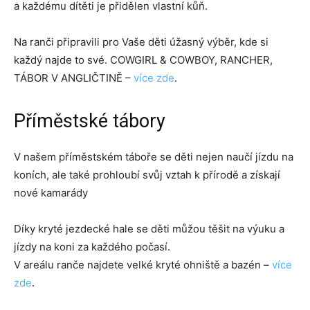
a každému dítěti je přidělen vlastní kůň.
Na ranči připravili pro Vaše děti úžasný výběr, kde si
každý najde to své. COWGIRL & COWBOY, RANCHER,
TÁBOR V ANGLIČTINĚ –
více zde
.
Příměstské tábory
V našem příměstském táboře se děti nejen naučí jízdu na
koních, ale také prohloubí svůj vztah k přírodě a získají
nové kamarády
Díky kryté jezdecké hale se děti můžou těšit na výuku a
jízdy na koni za každého počasí.
V areálu ranče najdete velké kryté ohniště a bazén –
více
zde
.