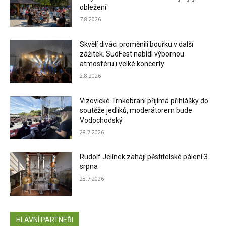
obležení
7.8.2026
Skvělí diváci proměnili bouřku v další
zážitek. SudFest nabídl výbornou
atmosféru i velké koncerty
2.8.2026
Vizovické Trnkobraní přijímá přihlášky do
soutěže jedlíků, moderátorem bude
Vodochodský
28.7.2026
Rudolf Jelínek zahájí pěstitelské pálení 3.
srpna
28.7.2026
HLAVNÍ PARTNEŘI