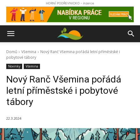
HORNÍ PODŘEVNICKO - inzerce
Domů
Všemina
Nový Ranč Všemina pořádá letní příměstské i
pobytové tábory
Novinky
Všemina
Nový Ranč Všemina pořádá
letní příměstské i pobytové
tábory
22.3.2024