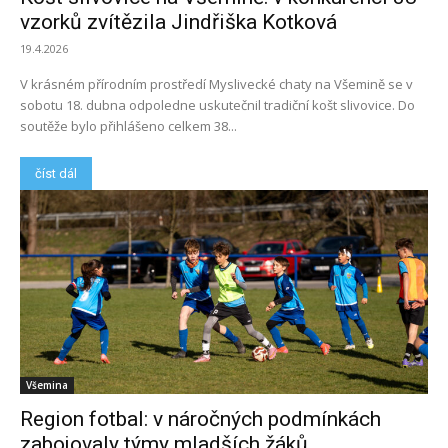
vzorků zvítězila Jindřiška Kotková
19.4.2026
V krásném přírodním prostředí Myslivecké chaty na Všemině se v
sobotu 18. dubna odpoledne uskutečnil tradiční košt slivovice. Do
soutěže bylo přihlášeno celkem 38...
číst dál
Všemina
Region fotbal: v náročných podmínkách
zabojovaly týmy mladších žáků