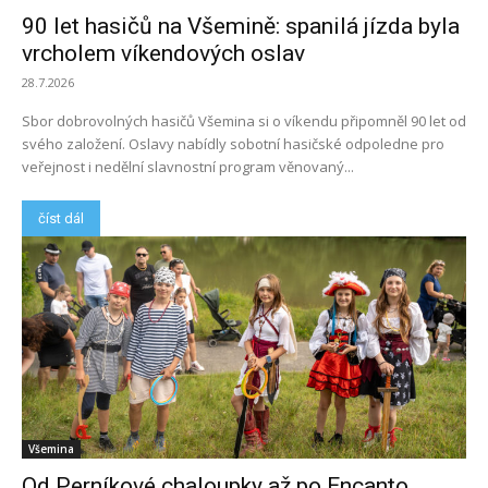
90 let hasičů na Všemině: spanilá jízda byla
vrcholem víkendových oslav
28.7.2026
Sbor dobrovolných hasičů Všemina si o víkendu připomněl 90 let od
svého založení. Oslavy nabídly sobotní hasičské odpoledne pro
veřejnost i nedělní slavnostní program věnovaný...
číst dál
Všemina
Od Perníkové chaloupky až po Encanto.