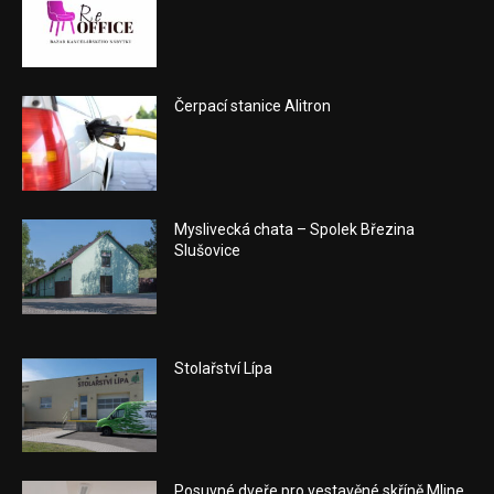
Čerpací stanice Alitron
Myslivecká chata – Spolek Březina
Slušovice
Stolařství Lípa
Posuvné dveře pro vestavěné skříně Mline