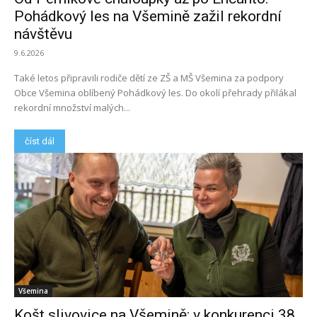
Pohádkový les na Všemině zažil rekordní
návštěvu
9.6.2026
Také letos připravili rodiče dětí ze ZŠ a MŠ Všemina za podpory
Obce Všemina oblíbený Pohádkový les. Do okolí přehrady přilákal
rekordní množství malých...
číst dál
Všemina
Košt slivovice na Všemině: v konkurenci 38