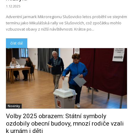
1.12.2025
Adventní jarmark Mikroregionu Slušovicko letos proběhl ve stejném
termínu jako Mikulášská rally ve Slušovicích, což zpočátku mohlo
vzbuzovat obavy z nižší návštěvnosti. Krátce po...
číst dál
Novinky
Volby 2025 obrazem: Státní symboly
ozdobily obecní budovy, mnozí rodiče vzali
k urnám i děti