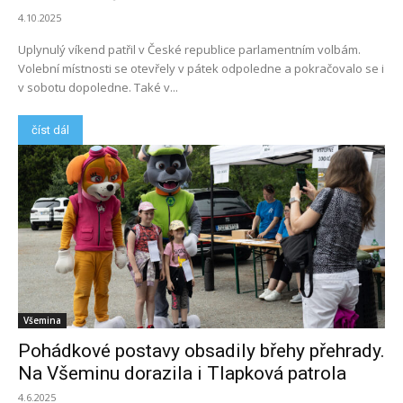
4.10.2025
Uplynulý víkend patřil v České republice parlamentním volbám.
Volební místnosti se otevřely v pátek odpoledne a pokračovalo se i
v sobotu dopoledne. Také v...
číst dál
Všemina
Pohádkové postavy obsadily břehy přehrady.
Na Všeminu dorazila i Tlapková patrola
4.6.2025