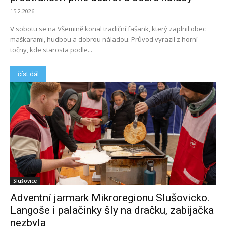
15.2.2026
V sobotu se na Všemině konal tradiční fašank, který zaplnil obec
maškarami, hudbou a dobrou náladou. Průvod vyrazil z horní
točny, kde starosta podle...
číst dál
Slušovice
Adventní jarmark Mikroregionu Slušovicko.
Langoše i palačinky šly na dračku, zabijačka
nezbyla