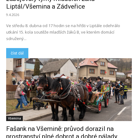
Liptál/Všemina a Zádveřice
9.4.2026
Ve středu 8. dubna od 17 hodin se na hřišti v Liptále odehrálo
utkání 15. kola soutěže mladších žáků B, ve kterém domácí
sdružený...
číst dál
Všemina
Fašank na Všemině: průvod dorazil na
prostranství plné dobrot a dobré nálady