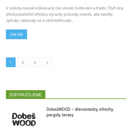
V sobotu nastal očekávaný čas veselí, hodování a tradic. Čtyři dny
před popeleční středou vyrazily průvody masek, aby tančily,
zpívaly, radovaly se a obšťastňovaly...
číst dál
1
2
3
DOPORUČUJEME
DobešWOOD – dřevostavby, střechy,
pergoly, terasy