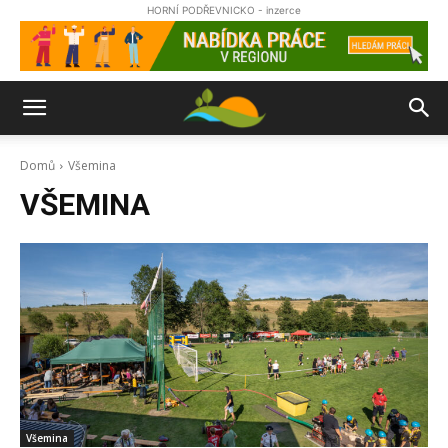
HORNÍ PODŘEVNICKO - inzerce
Domů
Všemina
VŠEMINA
Všemina