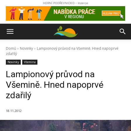
HORNÍ PODŘEVNICKO - inzerce
Domů
Novinky
Lampionový průvod na Všemině. Hned napoprvé
zdařilý
Novinky
Všemina
Lampionový průvod na
Všemině. Hned napoprvé
zdařilý
18.11.2012