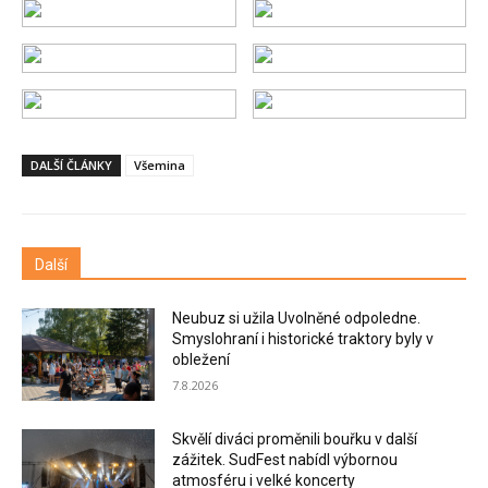
DALŠÍ ČLÁNKY
Všemina
Další
Neubuz si užila Uvolněné odpoledne.
Smyslohraní i historické traktory byly v
obležení
7.8.2026
Skvělí diváci proměnili bouřku v další
zážitek. SudFest nabídl výbornou
atmosféru i velké koncerty