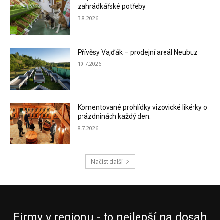
zahrádkářské potřeby
3.8.2026
Přívěsy Vajďák – prodejní areál Neubuz
10.7.2026
Komentované prohlídky vizovické likérky o
prázdninách každý den.
8.7.2026
Načíst další
Firmy v regionu - to nejlepší na dosah