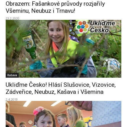
Obrazem: Fašankové průvody rozjařily
Všeminu, Neubuz i Trnavu!
23.2.2020
Kašava
Ukliďme Česko! Hlásí Slušovice, Vizovice,
Zádveřice, Neubuz, Kašava i Všemina
2.4.2019