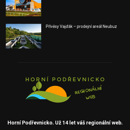
Přívěsy Vajďák – prodejní areál Neubuz
Horní Podřevnicko. Už 14 let váš regionální web.