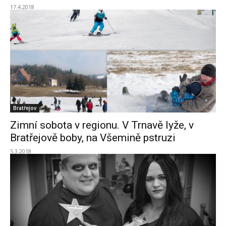
17.4.2018
Bratřejov
Zimní sobota v regionu. V Trnavě lyže, v
Bratřejově boby, na Všemině pstruzi
5.3.2018