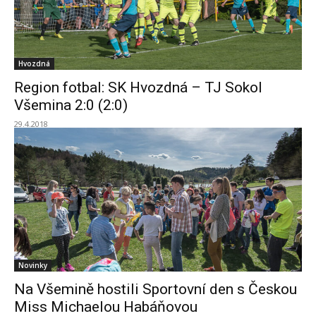
Hvozdná
Region fotbal: SK Hvozdná – TJ Sokol
Všemina 2:0 (2:0)
29.4.2018
Novinky
Na Všemině hostili Sportovní den s Českou
Miss Michaelou Habáňovou