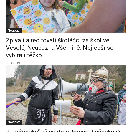
Neubuz
Zpívali a recitovali školáčci ze škol ve
Veselé, Neubuzi a Všemině. Nejlepší se
vybírali těžko
31.3.2019
Novinky