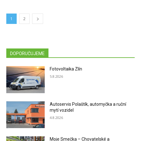
1
2
DOPORUČUJEME
Fotovoltaika Zlín
5.8.2026
Autoservis Polaštík, automyčka a ruční
mytí vozidel
4.8.2026
Moje Smečka – Chovatelské a