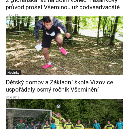
Z „hořanska“ až na dolní konec. Fašankový
průvod prošel Všeminou už podvaadvacáté
3.3.2019
Novinky
Dětský domov a Základní škola Vizovice
uspořádaly osmý ročník Všeminění
30.6.2018