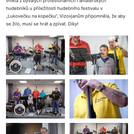
vnikla z bývalých profesionálních i amatérských
hudebníků u příležitosti hudebního festivalu v
„Lukovečku na kopečku“, Vizovjanům připomněla, že aby
se žilo, musí se hrát a zpívat. Díky!