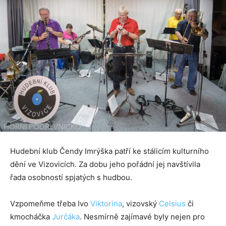
Hudební klub Čendy Imrýška patří ke stálicím kulturního
dění ve Vizovicích. Za dobu jeho pořádní jej navštívila
řada osobností spjatých s hudbou.
Vzpomeňme třeba Ivo
Viktorina
, vizovský
Celsius
či
kmocháčka
Jurčáka
. Nesmírně zajímavé byly nejen pro