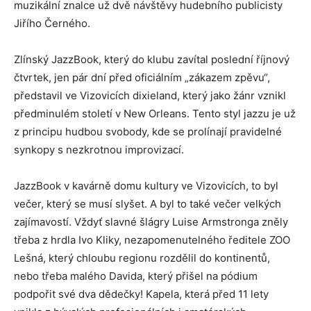
muzikální znalce už dvě návštěvy hudebního publicisty
Jiřího Černého.
Zlínský JazzBook, který do klubu zavítal poslední říjnový
čtvrtek, jen pár dní před oficiálním „zákazem zpěvu“,
představil ve Vizovicích dixieland, který jako žánr vznikl
předminulém století v New Orleans. Tento styl jazzu je už
z principu hudbou svobody, kde se prolínají pravidelné
synkopy s nezkrotnou improvizací.
JazzBook v kavárně domu kultury ve Vizovicích, to byl
večer, který se musí slyšet. A byl to také večer velkých
zajímavostí. Vždyť slavné šlágry Luise Armstronga zněly
třeba z hrdla Ivo Kliky, nezapomenutelného ředitele ZOO
Lešná, který chloubu regionu rozdělil do kontinentů,
nebo třeba malého Davida, který přišel na pódium
podpořit své dva dědečky! Kapela, která před 11 lety