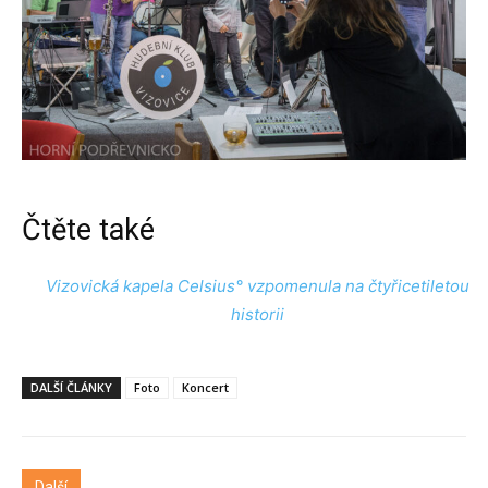
Čtěte také
Vizovická kapela Celsius° vzpomenula na čtyřicetiletou
historii
DALŠÍ ČLÁNKY
Foto
Koncert
Další