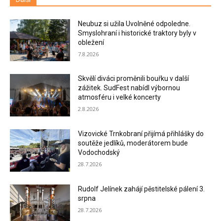
Neubuz si užila Uvolněné odpoledne.
Smyslohraní i historické traktory byly v
obležení
7.8.2026
Skvělí diváci proměnili bouřku v další
zážitek. SudFest nabídl výbornou
atmosféru i velké koncerty
2.8.2026
Vizovické Trnkobraní přijímá přihlášky do
soutěže jedlíků, moderátorem bude
Vodochodský
28.7.2026
Rudolf Jelínek zahájí pěstitelské pálení 3.
srpna
28.7.2026