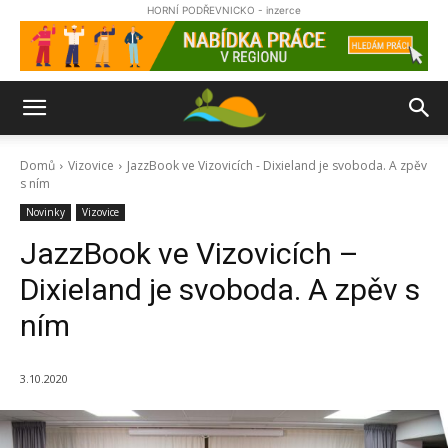
HORNÍ PODŘEVNICKO - inzerce
Domů
Vizovice
JazzBook ve Vizovicích - Dixieland je svoboda. A zpěv
s ním
Novinky
Vizovice
JazzBook ve Vizovicích –
Dixieland je svoboda. A zpěv s
ním
3.10.2020