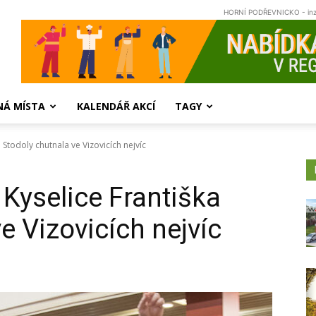
HORNÍ PODŘEVNICKO - in
NÁ MÍSTA
KALENDÁŘ AKCÍ
TAGY
 Stodoly chutnala ve Vizovicích nejvíc
 Kyselice Františka
e Vizovicích nejvíc