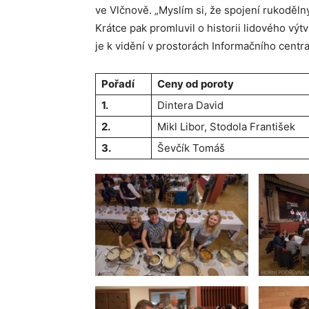
ve Vlčnově. „Myslím si, že spojení rukoděl
Krátce pak promluvil o historii lidového vý
je k vidění v prostorách Informačního centr
Pořadí
Ceny od poroty
1.
Dintera David
2.
Mikl Libor, Stodola František
3.
Ševčík Tomáš