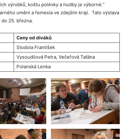
ných výrobků, koštu polévky a hudby je výborné.“
tvarného umění a řemesla ve zdejším kraji. Tato výstava
a do 25. března.
Ceny od diváků
Stodola František
Vysoudilová Petra, Večeřová Taťána
Polanská Lenka