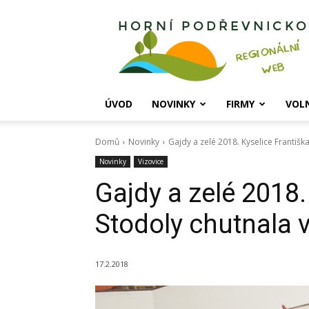
Horní
Podřevnicko
ÚVOD
NOVINKY
FIRMY
VOL
Domů
Novinky
Gajdy a zelé 2018. Kyselice Františka
Novinky
Vizovice
Gajdy a zelé 2018.
Stodoly chutnala v
17.2.2018