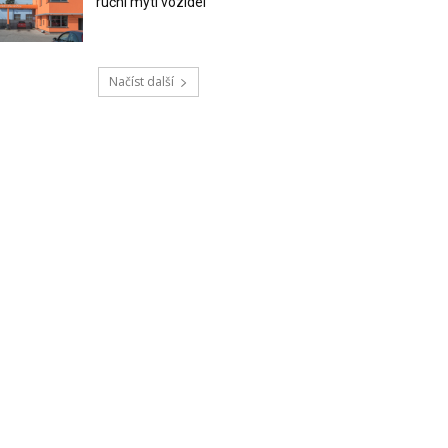
ruční mytí vozidel
Načíst další