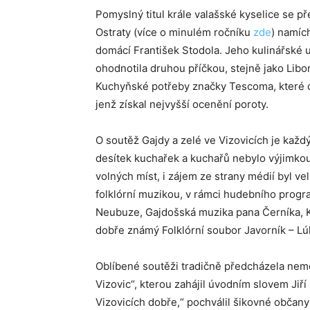
Pomyslný titul krále valašské kyselice se p
Ostraty (více o minulém ročníku
zde
) namíc
domácí František Stodola. Jeho kulinářské u
ohodnotila druhou příčkou, stejně jako Libor
Kuchyňské potřeby značky Tescoma, které do 
jenž získal nejvyšší ocenění poroty.
O soutěž Gajdy a zelé ve Vizovicích je každ
desítek kuchařek a kuchařů nebylo výjimko
volných míst, i zájem ze strany médií byl ve
folklórní muzikou, v rámci hudebního progra
Neubuze, Gajdošská muzika pana Černíka, K
dobře známý Folklórní soubor Javorník – Lú
Oblíbené soutěži tradičně předcházela nem
Vizovic“, kterou zahájil úvodním slovem Jiří
Vizovicích dobře,“ pochválil šikovné občany 