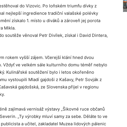
řestěhoval do Vizovic. Po loňském triumfu dívky z
hal nejlepší ingredience tradiční valašské polévky
mění získalo 1. místo u diváků a zároveň jej porota
a Mikla.
soutěže věnoval Petr Divílek, získal i David Dintera,
ým rokem vyšší zájem. Včerejší klání hned dvou
u. Vždyť ve velkém sále kulturního domu téměř nebylo
lký. Kulinářské soutěžení bylo i letos okořeněno
mu vystoupili Mladí gajdoši z Kašavy, Petr Sovják z
ašavská gajdošská, ze Slovenska přijel v regionu
ky.
éně zajímavá vernisáž výstavy „Šikovné ruce občanů
 Severin. „Ty výrobky mluví samy za sebe. Děláte to ve
publicista a učitel, zakladatel Muzea lidových pálenic