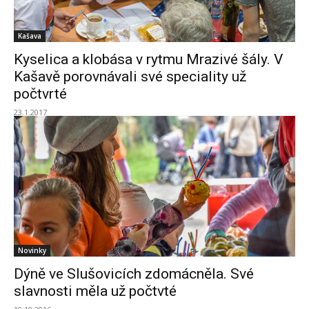
Kašava
Kyselica a klobása v rytmu Mrazivé šály. V
Kašavě porovnávali své speciality už
počtvrté
23.1.2017
Novinky
Dýně ve Slušovicích zdomácněla. Své
slavnosti měla už počtvté