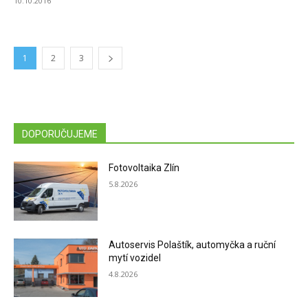
10.10.2016
1
2
3
DOPORUČUJEME
Fotovoltaika Zlín
5.8.2026
Autoservis Polaštík, automyčka a ruční
mytí vozidel
4.8.2026