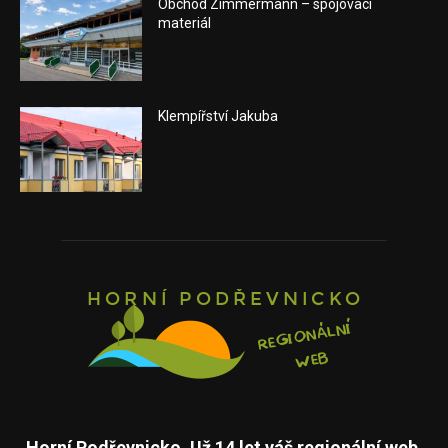
Obchod Zimmermann – spojovací
materiál
Klempířství Jakuba
Horní Podřevnicko. Už 14 let váš regionální web.