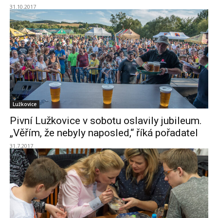
31.10.2017
Lužkovice
Pivní Lužkovice v sobotu oslavily jubileum.
„Věřím, že nebyly naposled,“ říká pořadatel
31.7.2017