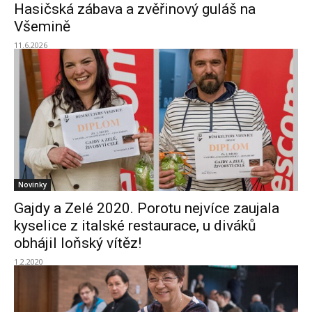
Hasičská zábava a zvěřinový guláš na
Všemině
11.6.2026
Novinky
Gajdy a Zelé 2020. Porotu nejvíce zaujala
kyselice z italské restaurace, u diváků
obhájil loňský vítěz!
1.2.2020