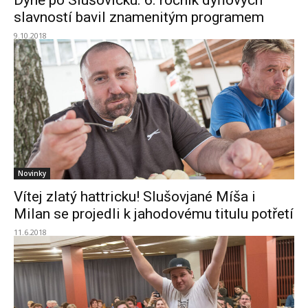
Dýně po Slušovicku. 6. ročník dýňových
slavností bavil znamenitým programem
9.10.2018
Novinky
Vítej zlatý hattricku! Slušovjané Míša i
Milan se projedli k jahodovému titulu potřetí
11.6.2018