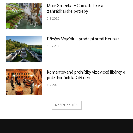
Moje Smečka – Chovatelské a
zahrádkářské potřeby
3.8.2026
Přívěsy Vajďák – prodejní areál Neubuz
10.7.2026
Komentované prohlídky vizovické likérky o
prázdninách každý den.
8.7.2026
Načíst další