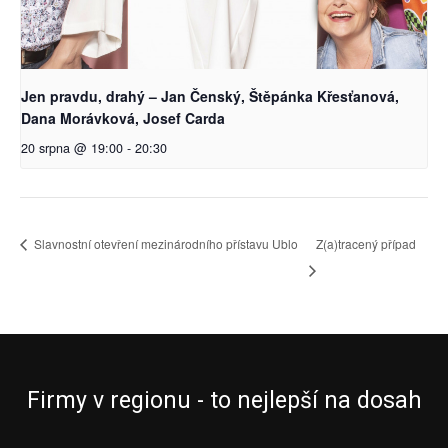
Jen pravdu, drahý – Jan Čenský, Štěpánka Křesťanová,
Dana Morávková, Josef Carda
20 srpna @ 19:00
-
20:30
Slavnostní otevření mezinárodního přístavu Ublo
Z(a)tracený případ
Firmy v regionu - to nejlepší na dosah