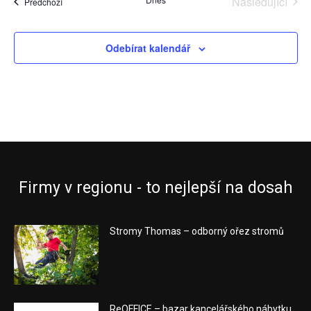
Následující
Akce
Předchozí
Akce
Odebírat kalendář
Firmy v regionu - to nejlepší na dosah
Stromy Thomas – odborný ořez stromů
ReOFFICE – bazar kancelářského nábytku