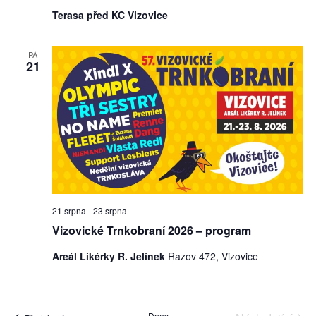
Terasa před KC Vizovice
PÁ
21
21 srpna
-
23 srpna
Vizovické Trnkobraní 2026 – program
Areál Likérky R. Jelínek
Razov 472, Vizovice
Dnes