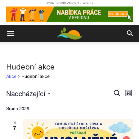
HORNÍ PODŘEVNICKO - inzerce
Hudební akce
Akce
Hudební akce
Nadcházející
Akce
Nav
Naviga
Hledat
Sezn
pro
Vyberte
pro
datum.
Srpen 2026
zob
hledání
Ak
PÁ
7
a