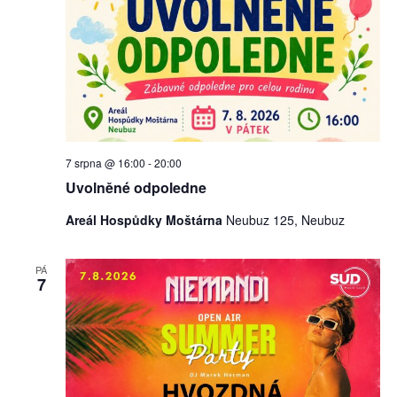
zobraz
Akce
7 srpna @ 16:00
-
20:00
Uvolněné odpoledne
Areál Hospůdky Moštárna
Neubuz 125, Neubuz
PÁ
7