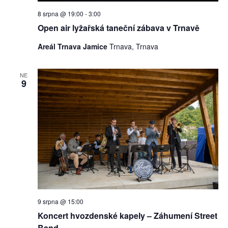
8 srpna @ 19:00
-
3:00
Open air lyžařská taneční zábava v Trnavě
Areál Trnava Jamice
Trnava, Trnava
NE
9
9 srpna @ 15:00
Koncert hvozdenské kapely – Záhumení Street
Band