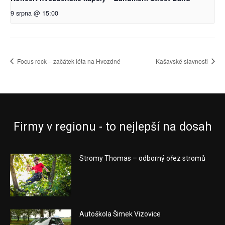
9 srpna @ 15:00
Focus rock – začátek léta na Hvozdné
Kašavské slavnosti
Firmy v regionu - to nejlepší na dosah
Stromy Thomas – odborný ořez stromů
Autoškola Šimek Vizovice