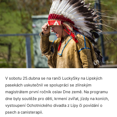
V sobotu 25.dubna se na ranči LuckySky na Lipských
pasekách uskutečnil ve spolupráci se zlínským
magistrátem první ročník oslav Dne země. Na programu
dne byly soutěže pro děti, krmení zvířat, jízdy na koních,
vystoupení Ochotnického divadla z Lípy či povídání o
psech a canisterapii.