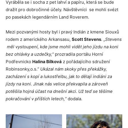
Vyráběla se i socha z pet lahví a papíru, která se bude
dražit pro dobročinné účely. Návštěvníci se mohli svézt
po pasekách legendárním Land Roverem.
Mezi pozvanými hosty byl i pravý Indián z kmene Siouxů
rodem z amerického Arkansasu,
Scott Stevens
. „
Stevens
měl vystoupení, kde jsme mohli vidět jeho jízdu na koni
bez ohlávky a uzdečky,“
prozradila portálu Horní
Podřevnicko
Halina Bílková
z pořádajícího sdružení
Robinsonky,o.s.“
Ukázal nám skoky přes překážky,
zacházení s kopí a lukostřelbu, jak to dělají indiáni za
jízdy na koni. Jinak nás velice překvapila a zároveň
potěšila hojná účast na dnešní akci. Už teď se těšíme
pokračování v příštích letech,“
dodala.