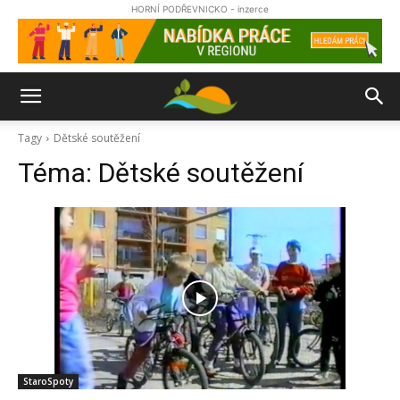
HORNÍ PODŘEVNICKO - inzerce
Tagy
Dětské soutěžení
Téma:
Dětské soutěžení
StaroSpoty