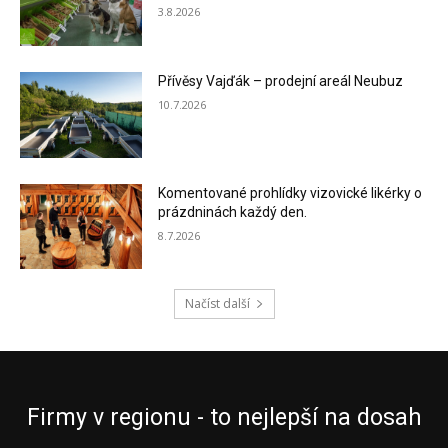
3.8.2026
Přívěsy Vajďák – prodejní areál Neubuz
10.7.2026
Komentované prohlídky vizovické likérky o
prázdninách každý den.
8.7.2026
Načíst další
Firmy v regionu - to nejlepší na dosah