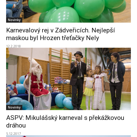
Novinky
Karnevalový rej v Zádveřicích. Nejlepší
maskou byl Hrozen třeťačky Nely
12.2.2018
Novinky
ASPV: Mikulášský karneval s překážkovou
dráhou
5.12.2017