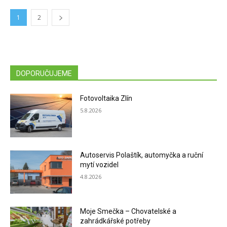
1
2
DOPORUČUJEME
Fotovoltaika Zlín
5.8.2026
Autoservis Polaštík, automyčka a ruční
mytí vozidel
4.8.2026
Moje Smečka – Chovatelské a
zahrádkářské potřeby