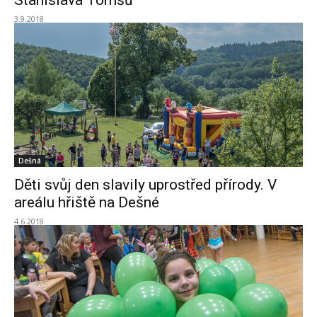
Stanislava Tomšů“
3.9.2018
Dešná
Děti svůj den slavily uprostřed přírody. V
areálu hřiště na Dešné
4.6.2018