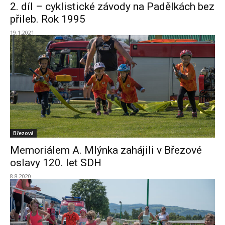
2. díl – cyklistické závody na Padělkách bez
přileb. Rok 1995
19.1.2021
Březová
Memoriálem A. Mlýnka zahájili v Březové
oslavy 120. let SDH
8.8.2020