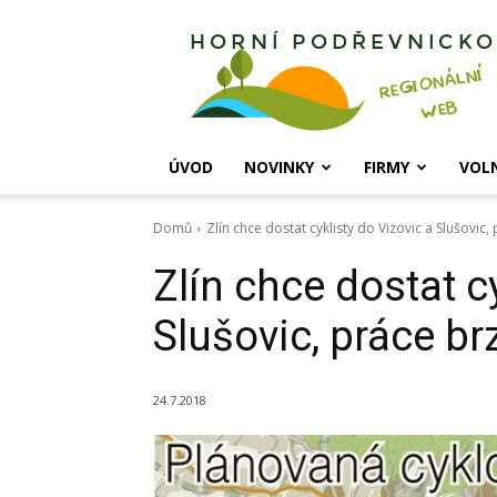
Horní
Podřevnicko
ÚVOD
NOVINKY
FIRMY
VOL
Domů
Zlín chce dostat cyklisty do Vizovic a Slušovi
Zlín chce dostat c
Slušovic, práce b
24.7.2018