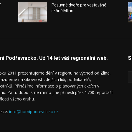
í
Posuvné dveře pro vestavěné
skříně Mline
ní Podřevnicko. Už 14 let váš regionální web.
S
oku 2011 prezentujeme dění v regionu na východ od Zlína.
azujeme na šikovnost zdejších lidí, podnikatelů,
ostníků. Přinášíme informace o plánovaných akcích v
onu. Za tu dobu jsme mimo jiné přinesli přes 1700 reportáží
álostí všeho druhu.
kce:
info@hornipodrevnicko.cz