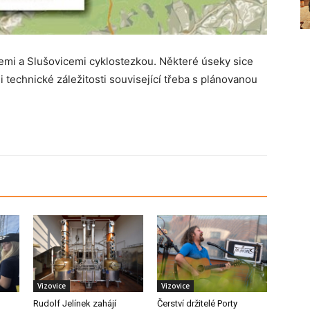
cemi a Slušovicemi cyklostezkou. Některé úseky sice
 i technické záležitosti související třeba s plánovanou
Vizovice
Vizovice
Rudolf Jelínek zahájí
Čerství držitelé Porty