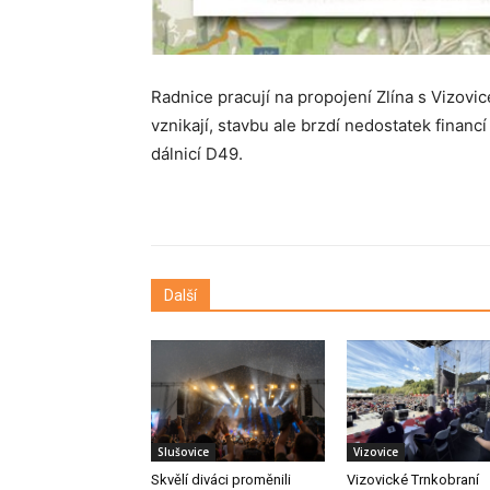
Radnice pracují na propojení Zlína s Vizovi
vznikají, stavbu ale brzdí nedostatek financí
dálnicí D49.
Další
Slušovice
Vizovice
Skvělí diváci proměnili
Vizovické Trnkobraní