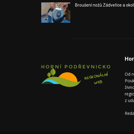
Broušení nožů Zádveřice a okol
Hor
Od r
Pouk
živn
regi
z ud
Reda