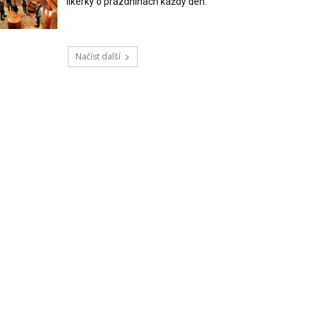
likérky o prázdninách každý den.
Načíst další