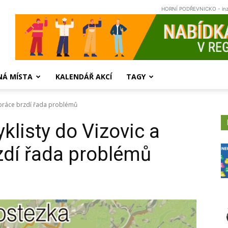
HORNÍ PODŘEVNICKO - in
NÁ MÍSTA
KALENDÁŘ AKCÍ
TAGY
c, práce brzdí řada problémů
yklisty do Vizovic a
rzdí řada problémů