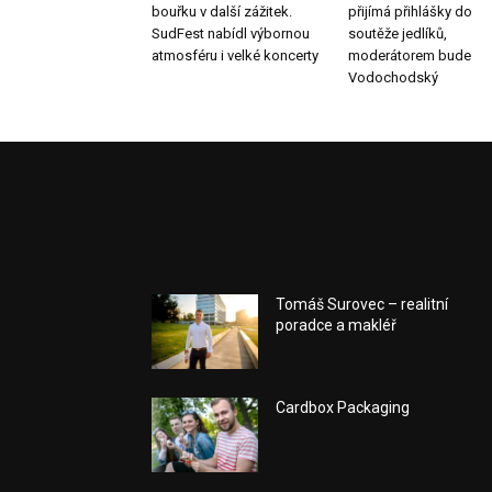
bouřku v další zážitek.
přijímá přihlášky do
SudFest nabídl výbornou
soutěže jedlíků,
atmosféru i velké koncerty
moderátorem bude
Vodochodský
Tomáš Surovec – realitní
poradce a makléř
Cardbox Packaging