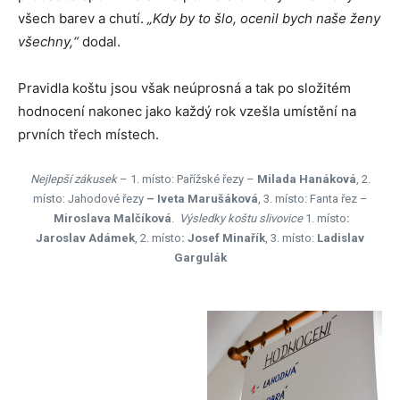
všech barev a chutí.
„Kdy by to šlo, ocenil bych naše ženy
všechny,“
dodal.
Pravidla koštu jsou však neúprosná a tak po složitém
hodnocení nakonec jako každý rok vzešla umístění na
prvních třech místech.
Nejlepší zákusek
– 1. místo: Pařížské řezy –
Milada Hanáková
, 2.
místo: Jahodové řezy
– Iveta Marušáková
, 3. místo: Fanta řez –
Miroslava Malčíková
.
Výsledky koštu slivovice
1. místo
:
Jaroslav Adámek
, 2. místo
: Josef Minařík
, 3. místo:
Ladislav
Gargulák