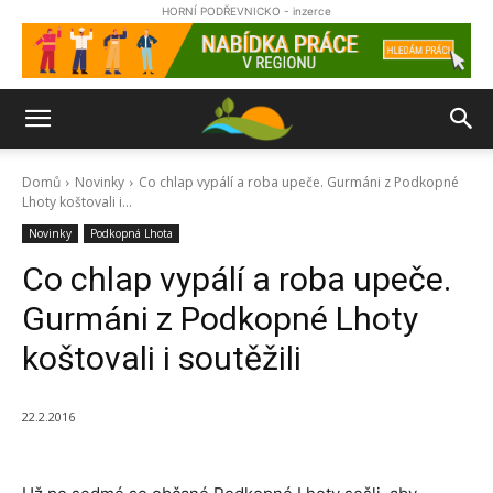
HORNÍ PODŘEVNICKO - inzerce
Domů
Novinky
Co chlap vypálí a roba upeče. Gurmáni z Podkopné
Lhoty koštovali i...
Novinky
Podkopná Lhota
Co chlap vypálí a roba upeče.
Gurmáni z Podkopné Lhoty
koštovali i soutěžili
22.2.2016