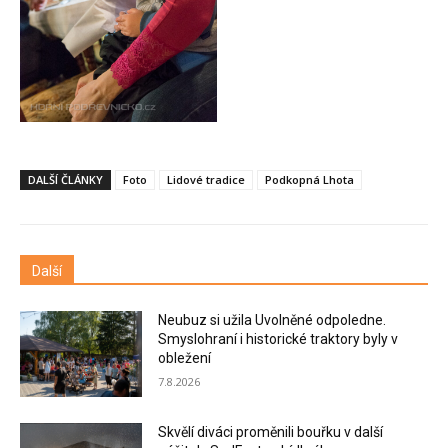
DALŠÍ ČLÁNKY
Foto
Lidové tradice
Podkopná Lhota
Další
Neubuz si užila Uvolněné odpoledne.
Smyslohraní i historické traktory byly v
obležení
7.8.2026
Skvělí diváci proměnili bouřku v další