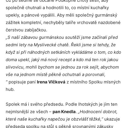
Už po sedmé se občané Podkopné Lhoty sešli, aby
společně chutnali a hodnotili to, co místní kuchařky
upekly, a pánové vypálili. Aby měli společný gurmánský
zážitek kompletní, nechyběly talíře vrchovatě nazdobené
čerstvou zabíjačkou.
„S naší zábavou gurmánskou soutěží jsme začínali před
sedmi lety na Myslivecké chatě. Řekli jsme si tehdy, že
když si při náhodných setkáních vykládáme o tom, co kdo
doma upekl, jaký má nový recept a kdo má ten rok jakou
slivovicu, mohli bychom se jednou za rok sejít, abychom
vše na jednom místě pěkně ochutnali a porovnali,
“
popisuje paní
Irena Vlčková
z místního Spolku mlsných
hub.
Spolek má i svého předsedu. Podle lhotských je jím ten
nejmlsnější ze všech –
pan Knedla
.
„Hodnocení dobrot,
které naše kuchařky napečou je obzvlášť těžké,“
ukazuje
předseda spolku na stůl s pěkně srovnanými zákusky