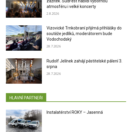
zážitek. SudFest nabídl výbornou
atmosféru i velké koncerty
2.8.2026
Vizovické Trnkobraní přijímá přihlášky do
soutěže jedlíků, moderátorem bude
Vodochodský
28.7.2026
Rudolf Jelínek zahájí pěstitelské pálení 3.
srpna
28.7.2026
HLAVNÍ PARTNEŘI
Instalatérství ROKY – Jasenná