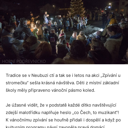
Tradice se v Neubuzi ctí a tak se i letos na akci „Zpívání u
stromečku“ sešla krásná návštěva. Děti z místní základní
školy měly připraveno vánoční pásmo koled.
Je úžasné vidět, že v podstatě každé dítko navštěvující
zdejší malotřídku naplňuje heslo „co Čech, to muzikant“!
K vánočnímu zpívání se houfně přidali i dospělí a když po
kulturním programu návsí zavoněla pravá domácí