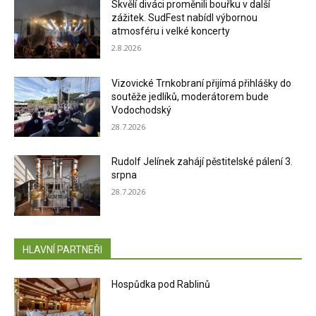
Skvělí diváci proměnili bouřku v další
zážitek. SudFest nabídl výbornou
atmosféru i velké koncerty
2.8.2026
Vizovické Trnkobraní přijímá přihlášky do
soutěže jedlíků, moderátorem bude
Vodochodský
28.7.2026
Rudolf Jelínek zahájí pěstitelské pálení 3.
srpna
28.7.2026
HLAVNÍ PARTNEŘI
Hospůdka pod Rablinů