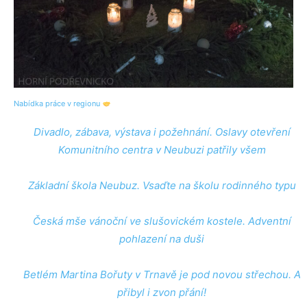
Nabídka práce v region
u
Divadlo, zábava, výstava i požehnání. Oslavy otevření
Komunitního centra v Neubuzi patřily všem
Základní škola Neubuz. Vsaďte na školu rodinného typu
Česká mše vánoční ve slušovickém kostele. Adventní
pohlazení na duši
Betlém Martina Bořuty v Trnavě je pod novou střechou. A
přibyl i zvon přání!