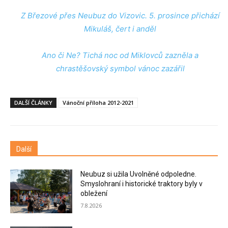
Z Březové přes Neubuz do Vizovic. 5. prosince přichází
Mikuláš, čert i anděl
Ano či Ne? Tichá noc od Miklovců zazněla a
chrastěšovský symbol vánoc zazářil
DALŠÍ ČLÁNKY
Vánoční příloha 2012-2021
Další
Neubuz si užila Uvolněné odpoledne.
Smyslohraní i historické traktory byly v
obležení
7.8.2026