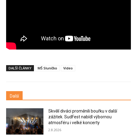
DALŠÍ ČLÁNKY
MŠ Sluníčko
Video
Další
Skvělí diváci proměnili bouřku v další
zážitek. SudFest nabídl výbornou
atmosféru i velké koncerty
2.8.2026