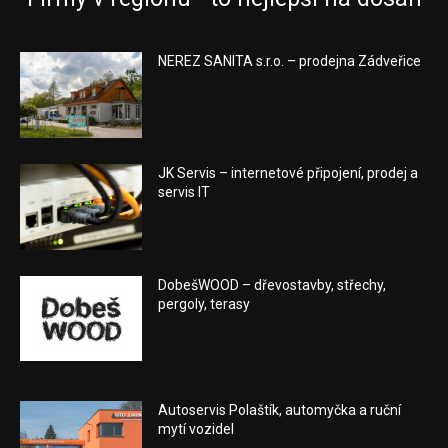
NEREZ SANITA s.r.o. – prodejna Zádveřice
JK Servis – internetové připojení, prodej a
servis IT
DobešWOOD – dřevostavby, střechy,
pergoly, terasy
Autoservis Polaštík, automyčka a ruční
mytí vozidel