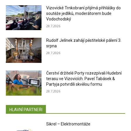
Vizovické Trnkobraní přijímá přihlášky do
soutěže jedlíků, moderátorem bude
Vodochodský
28.7.2026
Rudolf Jelínek zahájí pěstitelské pálení 3.
srpna
28.7.2026
Čerství držitelé Porty rozezpívali Hudební
terasu ve Vizovicích. Pavel Tabásek &
Partyja potvrdili skvělou formu
28.7.2026
HLAVNÍ PARTNEŘI
Sikrel – Elektromontáže