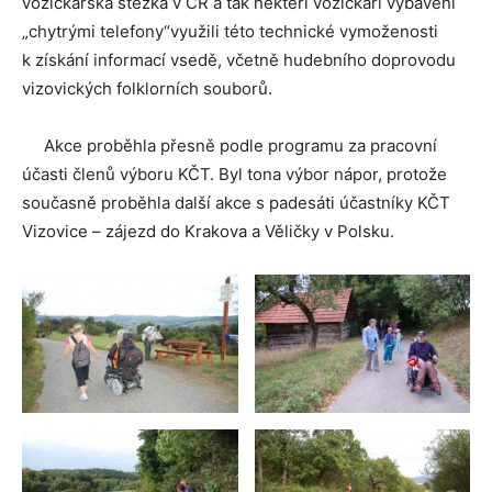
vozíčkářská stezka v ČR a tak někteří vozíčkáři vybavení
„chytrými telefony“využili této technické vymoženosti
k získání informací vsedě, včetně hudebního doprovodu
vizovických folklorních souborů.
Akce proběhla přesně podle programu za pracovní
účasti členů výboru KČT. Byl tona výbor nápor, protože
současně proběhla další akce s padesáti účastníky KČT
Vizovice – zájezd do Krakova a Věličky v Polsku.