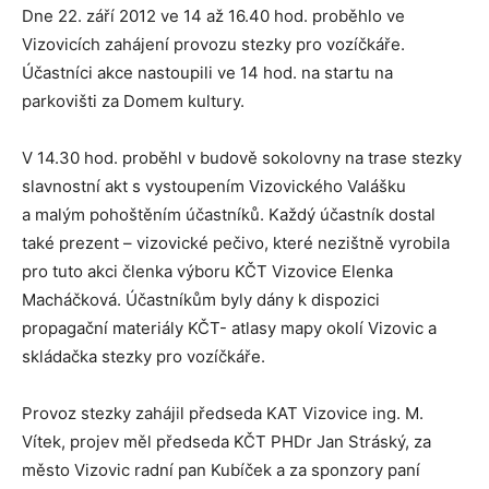
Dne 22. září 2012 ve 14 až 16.40 hod. proběhlo ve
Vizovicích zahájení provozu stezky pro vozíčkáře.
Účastníci akce nastoupili ve 14 hod. na startu na
parkovišti za Domem kultury.
V 14.30 hod. proběhl v budově sokolovny na trase stezky
slavnostní akt s vystoupením Vizovického Valášku
a malým pohoštěním účastníků. Každý účastník dostal
také prezent – vizovické pečivo, které nezištně vyrobila
pro tuto akci členka výboru KČT Vizovice Elenka
Macháčková. Účastníkům byly dány k dispozici
propagační materiály KČT- atlasy mapy okolí Vizovic a
skládačka stezky pro vozíčkáře.
Provoz stezky zahájil předseda KAT Vizovice ing. M.
Vítek, projev měl předseda KČT PHDr Jan Stráský, za
město Vizovic radní pan Kubíček a za sponzory paní