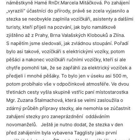
náměstkyně Hamé RnDr.Marcela Mitáčková. Po zahájení
„vyrazili“ účastníci do přírody, právě se zcela vyjasnilo a
stezka se neobvykle zaplnila vozíčkáři, asistenty a dalšími
turisty, kteří přijeli na pozvání, jak bylo namátkově
zjištěno až z Prahy, Brna Valašských Klobouků a Zlína.
S napětím jsme sledovali, jak zvládnou stoupání. Pořadí
bylo asi takové, vozíčkáři s elektrickými vozíky, potom
pěšáci a nakonec vozíčkáři ručními vozíčky, kteří si ale
chytře pomohli tak, že se zapřáhli za elektrický vozíček a
předjeli i mnohé pěšáky. To bylo jen v úseku asi 500 m,
potom probíhalo vše v odpočinkové atmosféře. Ve dvou
třetinách cesty vyšla skupině vstříc paní místostarostka
Mgr. Zuzana Štalmachová, která se velmi zasloužila o
zdárný průběh přípravy stezky, ale nemohla se zúčastnit
zahájení stezky pro zaneprázdnění oddáváním
novomanželů. Ještě je nutno dodat, že stezka v den
před zahájením byla vybavena Tagglisty jako první