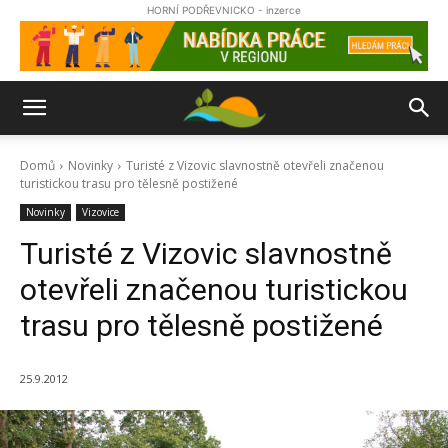
HORNÍ PODŘEVNICKO - inzerce
Domů
Novinky
Turisté z Vizovic slavnostně otevřeli značenou
turistickou trasu pro tělesně postižené
Novinky
Vizovice
Turisté z Vizovic slavnostně
otevřeli značenou turistickou
trasu pro tělesně postižené
25.9.2012