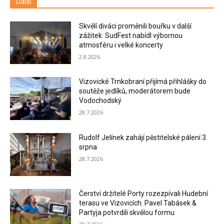
Další
Skvělí diváci proměnili bouřku v další
zážitek. SudFest nabídl výbornou
atmosféru i velké koncerty
2.8.2026
Vizovické Trnkobraní přijímá přihlášky do
soutěže jedlíků, moderátorem bude
Vodochodský
28.7.2026
Rudolf Jelínek zahájí pěstitelské pálení 3.
srpna
28.7.2026
Čerství držitelé Porty rozezpívali Hudební
terasu ve Vizovicích. Pavel Tabásek &
Partyja potvrdili skvělou formu