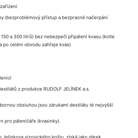
zařízení
hy (bezproblémový přístup a bezpracné načerpání
150 a 300 litrů) bez nebezpečí připálení kvasu (kotle
 a po celém obvodu zahřeje kvas)
lenicí
 destilátů z produkce RUDOLF JELÍNEK a.s.
dbornou obsluhou jsou zárukami destilátu té nejvyšší
n pro páleničáře (kvasinky).
o Jelínkova vizovického koštu, získá jako dárek