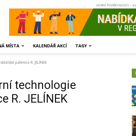
HORNÍ PODŘEVNICKO - in
NÁ MÍSTA
KALENDÁŘ AKCÍ
TAGY
stitelské pálenice R. JELÍNEK
rní technologie
ce R. JELÍNEK