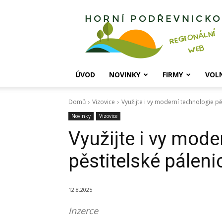
Horní
Podřevnicko
ÚVOD
NOVINKY
FIRMY
VOL
Domů
Vizovice
Využijte i vy moderní technologie pě
Novinky
Vizovice
Využijte i vy mode
pěstitelské páleni
12.8.2025
Inzerce