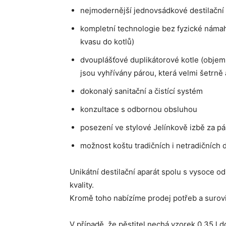
nejmodernější jednovsádkové destilační 
kompletní technologie bez fyzické náma
kvasu do kotlů)
dvouplášťové duplikátorové kotle (objem 
jsou vyhřívány párou, která velmi šetrně
dokonalý sanitační a čistící systém
konzultace s odbornou obsluhou
posezení ve stylové Jelínkově izbě za pá
možnost koštu tradičních i netradičních
Unikátní destilační aparát spolu s vysoce o
kvality.
Kromě toho nabízíme prodej potřeb a surovi
V případě, že pěstitel nechá vzorek 0,35 l d