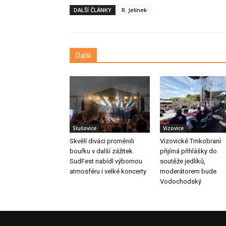
DALŠÍ ČLÁNKY
R. Jelínek
Další
Slušovice
Vizovice
Skvělí diváci proměnili
Vizovické Trnkobraní
bouřku v další zážitek.
přijímá přihlášky do
SudFest nabídl výbornou
soutěže jedlíků,
atmosféru i velké koncerty
moderátorem bude
Vodochodský