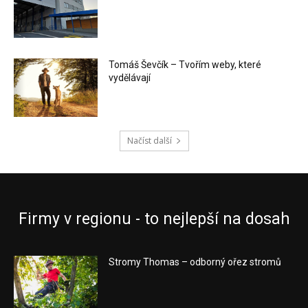
Tomáš Ševčík – Tvořím weby, které
vydělávají
Načíst další
Firmy v regionu - to nejlepší na dosah
Stromy Thomas – odborný ořez stromů