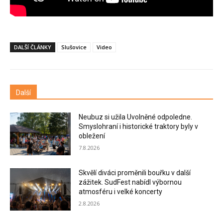
DALŠÍ ČLÁNKY
Slušovice
Video
Další
Neubuz si užila Uvolněné odpoledne.
Smyslohraní i historické traktory byly v
obležení
7.8.2026
Skvělí diváci proměnili bouřku v další
zážitek. SudFest nabídl výbornou
atmosféru i velké koncerty
2.8.2026