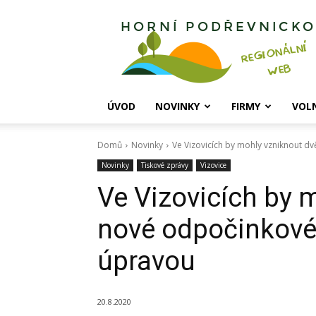
Horní
Podřevnicko
ÚVOD
NOVINKY
FIRMY
VOL
Domů
Novinky
Ve Vizovicích by mohly vzniknout 
Novinky
Tiskové zprávy
Vizovice
Ve Vizovicích by 
nové odpočinkové
úpravou
20.8.2020