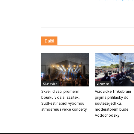
Další
Slušovice
Vizovice
Skvělí diváci proměnili
Vizovické Trnkobraní
bouřku v další zážitek.
přijímá přihlášky do
SudFest nabídl výbornou
soutěže jedlíků,
atmosféru i velké koncerty
moderátorem bude
Vodochodský