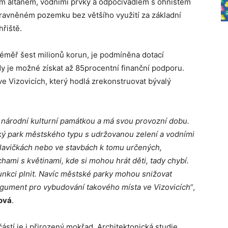
m altánem, vodními prvky a odpočívadlem s ohništěm
ravněném pozemku bez většího využití za základní
hřiště.
téměř šest milionů korun, je podmíněna dotací
dy je možné získat až 85procentní finanční podporu.
e Vizovicích, který hodlá zrekonstruovat bývalý
e národní kulturní památkou a má svou provozní dobu.
ký park městského typu s udržovanou zelení a vodními
a lavičkách nebo ve stavbách k tomu určených,
ami s květinami, kde si mohou hrát děti, tady chybí.
nkci plnit. Navíc městské parky mohou snižovat
rgument pro vybudování takového místa ve Vizovicích“
,
ová
.
tí je i přirozený mokřad. Architektonická studie,