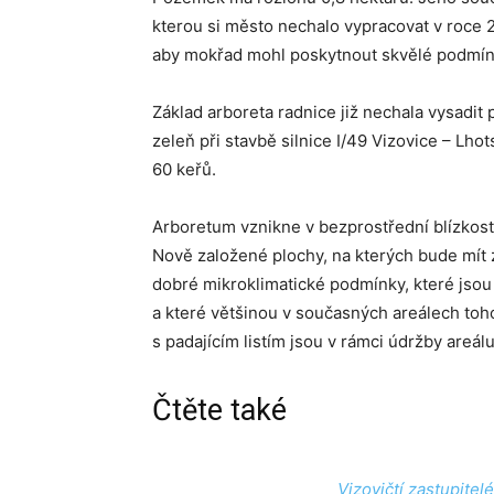
kterou si město nechalo vypracovat v roce 
aby mokřad mohl poskytnout skvělé podmínk
Základ arboreta radnice již nechala vysadit
zeleň při stavbě silnice I/49 Vizovice – Lh
60 keřů.
Arboretum vznikne v bezprostřední blízkost
Nově založené plochy, na kterých bude mít z
dobré mikroklimatické podmínky, které jso
a které většinou v současných areálech toho
s padajícím listím jsou v rámci údržby areál
Čtěte také
Vizovičtí zastupitel