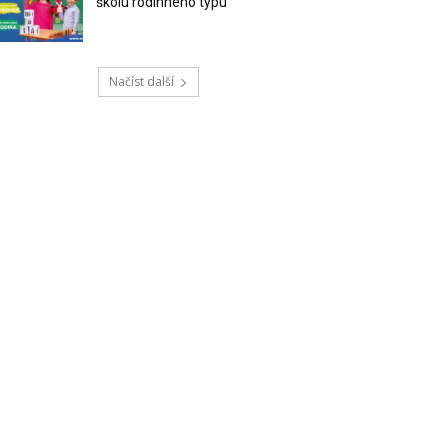
školu rodinného typu
Načíst další