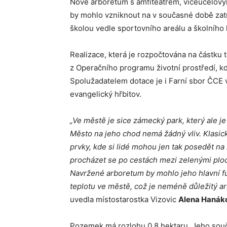
Nové arboretum s amfiteátrem, víceúčelový
by mohlo vzniknout na v současné době zat
školou vedle sportovního areálu a školního 
Realizace, která je rozpočtována na částku 
z Operačního programu životní prostředí, k
Spolužadatelem dotace je i Farní sbor ČCE v
evangelický hřbitov.
„Ve městě je sice zámecký park, který ale j
Město na jeho chod nemá žádný vliv. Klasic
prvky, kde si lidé mohou jen tak posedět n
procházet se po cestách mezi zelenými ploch
Navržené arboretum by mohlo jeho hlavní fu
teplotu ve městě, což je neméně důležitý a
uvedla místostarostka Vizovic
Alena Hanák
Pozemek má rozlohu 0,8 hektaru. Jeho součás