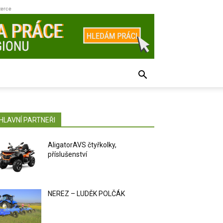
zerce
HLAVNÍ PARTNEŘI
AligatorAVS čtyřkolky,
příslušenství
NEREZ – LUDĚK POLČÁK