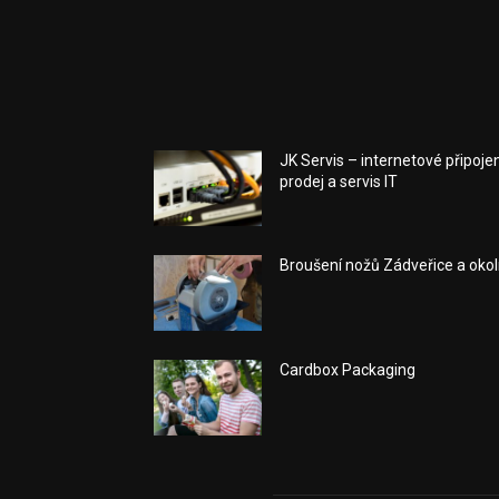
JK Servis – internetové připojen
prodej a servis IT
Broušení nožů Zádveřice a okol
Cardbox Packaging