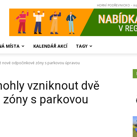
HORNÍ PODŘEVNICKO - in
NÁ MÍSTA
KALENDÁŘ AKCÍ
TAGY
dvě nové odpočinkové zóny s parkovou úpravou
mohly vzniknout dvě
 zóny s parkovou