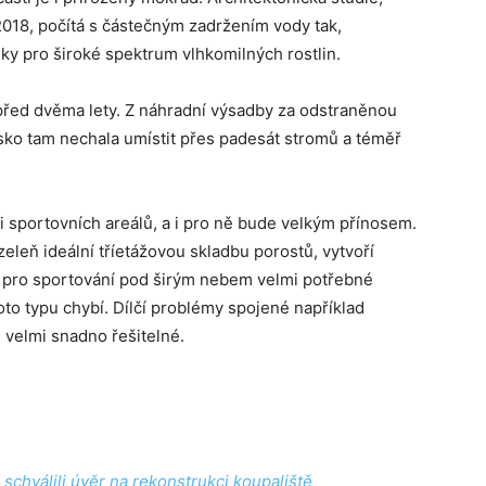
2018, počítá s částečným zadržením vody tak,
y pro široké spektrum vlhkomilných rostlin.
 před dvěma lety. Z náhradní výsadby za odstraněnou
otsko tam nechala umístit přes padesát stromů a téměř
i sportovních areálů, a i pro ně bude velkým přínosem.
eleň ideální tříetážovou skladbu porostů, vytvoří
u pro sportování pod širým nebem velmi potřebné
to typu chybí. Dílčí problémy spojené například
u velmi snadno řešitelné.
é schválili úvěr na rekonstrukci koupaliště