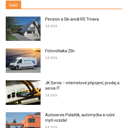
Další
Penzion a Ski areál RS Trnava
5.8.2026
Fotovoltaika Zlín
5.8.2026
JK Servis – internetové připojení, prodej a
servis IT
5.8.2026
Autoservis Polaštík, automyčka a ruční
mytí vozidel
4.8.2026