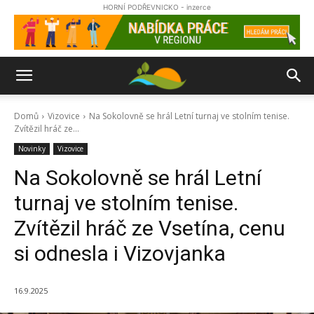
HORNÍ PODŘEVNICKO - inzerce
Domů
Vizovice
Na Sokolovně se hrál Letní turnaj ve stolním tenise.
Zvítězil hráč ze...
Novinky
Vizovice
Na Sokolovně se hrál Letní
turnaj ve stolním tenise.
Zvítězil hráč ze Vsetína, cenu
si odnesla i Vizovjanka
16.9.2025