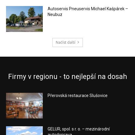
Autoservis Pneuservis Michael Kašpárek –
Neubuz
Načíst další
Firmy v regionu - to nejlepší na dosah
Přerovská restaurace Slušovice
GELUR, spol. s r. o. – mezinárodní
autodoprava