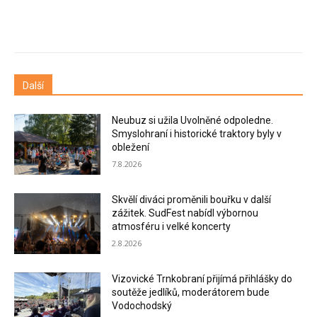
Další
Neubuz si užila Uvolněné odpoledne.
Smyslohraní i historické traktory byly v
obležení
7.8.2026
Skvělí diváci proměnili bouřku v další
zážitek. SudFest nabídl výbornou
atmosféru i velké koncerty
2.8.2026
Vizovické Trnkobraní přijímá přihlášky do
soutěže jedlíků, moderátorem bude
Vodochodský