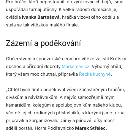
Pro hráče, kteří nepostoupili do vyřazovacích bojů, jsme
uspořádali turnaj útěchy. K velké radosti domácích jej
ovládla
Ivanka Bartošová
, hráčka vizovského oddílu a
stala se tak vítězkou malého finále.
Zázemí a poděkování
Občerstvení a sponzorské ceny pro vítěze zajistil Krétský
obchod a přírodní dobroty
Marksman.cz
. Výborný oběd,
který všem moc chutnal, připravila
Řecká kuchyně
.
„Chtěl bych tímto poděkovat všem zúčastněným hráčům,
divákům a návštěvníkům. A nejvíc samozřejmě mým
kamarádům, kolegům a spolubojovníkům našeho klubu,
včetně jejich rodinných příslušníků, s kterými jsme turnaj
připravili a zorganizovali. Dámy a pánové, díky moc!“
sdělil portálu Horní Podřevnicko
Marek Střelec
,