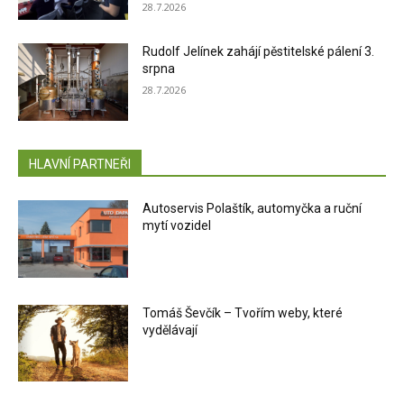
28.7.2026
Rudolf Jelínek zahájí pěstitelské pálení 3.
srpna
28.7.2026
HLAVNÍ PARTNEŘI
Autoservis Polaštík, automyčka a ruční
mytí vozidel
Tomáš Ševčík – Tvořím weby, které
vydělávají