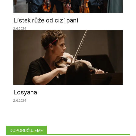
Lístek růže od cizí paní
2.6.2024
Losyana
2.6.2024
DOPORUČUJEME