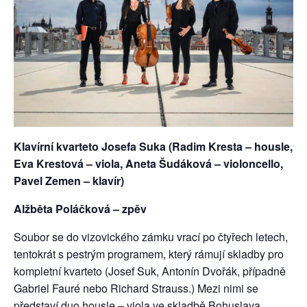
Klavírní kvarteto Josefa Suka (Radim Kresta – housle,
Eva Krestová – viola, Aneta Šudáková – violoncello,
Pavel Zemen – klavír)
Alžběta Poláčková – zpěv
Soubor se do vizovického zámku vrací po čtyřech letech,
tentokrát s pestrým programem, který rámují skladby pro
kompletní kvarteto (Josef Suk, Antonín Dvořák, případně
Gabriel Fauré nebo Richard Strauss.) Mezi nimi se
představí duo housle – viola ve skladbě Bohuslava