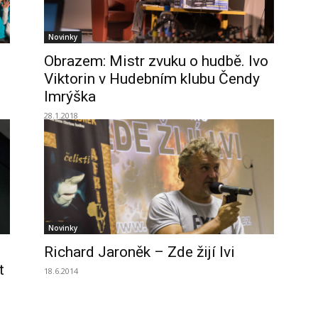
Novinky
Obrazem: Mistr zvuku o hudbě. Ivo
Viktorin v Hudebním klubu Čendy
Imrýška
28.1.2018
Novinky
Richard Jaroněk – Zde žijí lvi
t
18.6.2014