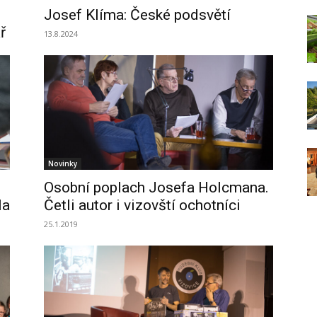
Josef Klíma: České podsvětí
ř
13.8.2024
Novinky
Osobní poplach Josefa Holcmana.
la
Četli autor i vizovští ochotníci
25.1.2019