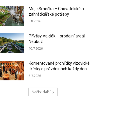
Moje Smečka – Chovatelské a
zahrádkářské potřeby
3.8.2026
Přívěsy Vajďák – prodejní areál
Neubuz
10.7.2026
Komentované prohlídky vizovické
likérky o prázdninách každý den.
8.7.2026
Načíst další