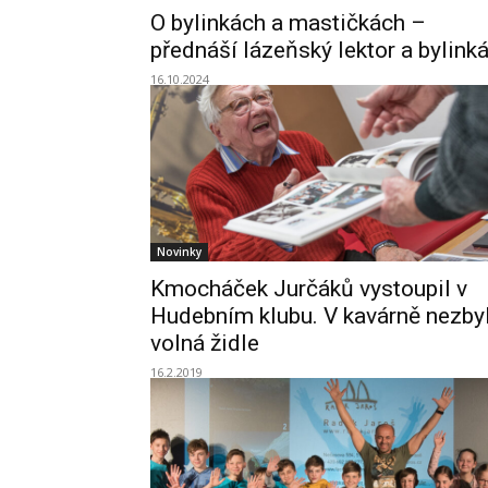
O bylinkách a mastičkách –
přednáší lázeňský lektor a bylinká
16.10.2024
Novinky
Kmocháček Jurčáků vystoupil v
Hudebním klubu. V kavárně nezby
volná židle
16.2.2019