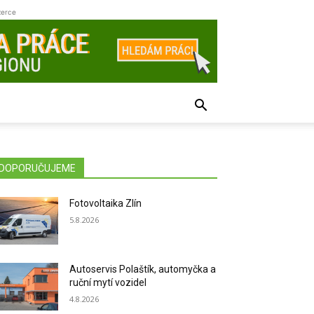
zerce
DOPORUČUJEME
Fotovoltaika Zlín
5.8.2026
Autoservis Polaštík, automyčka a
ruční mytí vozidel
4.8.2026