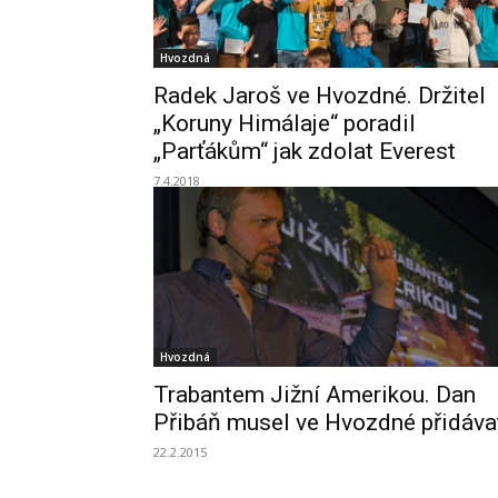
Hvozdná
Radek Jaroš ve Hvozdné. Držitel
„Koruny Himálaje“ poradil
„Parťákům“ jak zdolat Everest
7.4.2018
Hvozdná
Trabantem Jižní Amerikou. Dan
Přibáň musel ve Hvozdné přidáva
22.2.2015