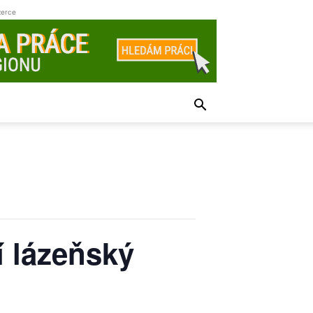
zerce
í lázeňský