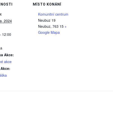
NOSTI
MÍSTO KONÁNÍ
:
Komunitní centrum
Neubuz 19
na, 2024
Neubuz
,
763 15
+
Google Mapa
- 12:00
ma
ka Akce:
né akce
 Akce:
áška