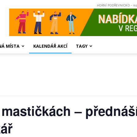
HORNÍ PODŘEVNICKO - in
NÁ MÍSTA
KALENDÁŘ AKCÍ
TAGY
 mastičkách – přednáš
kář