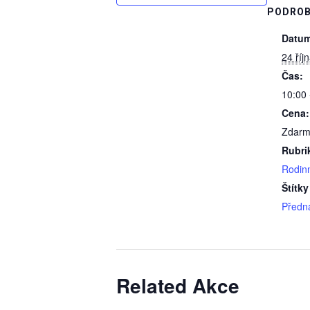
PODROB
Datum
24 říj
Čas:
10:00 
Cena:
Zdar
Rubri
Rodin
Štítky
Předn
Related Akce