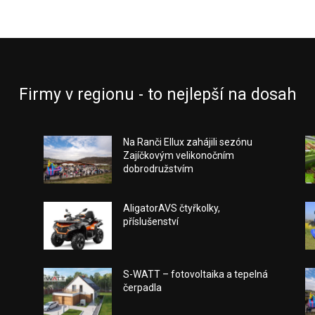
Firmy v regionu - to nejlepší na dosah
Na Ranči Ellux zahájili sezónu
Zajíčkovým velikonočním
dobrodružstvím
a
AligatorAVS čtyřkolky,
příslušenství
S-WATT – fotovoltaika a tepelná
čerpadla