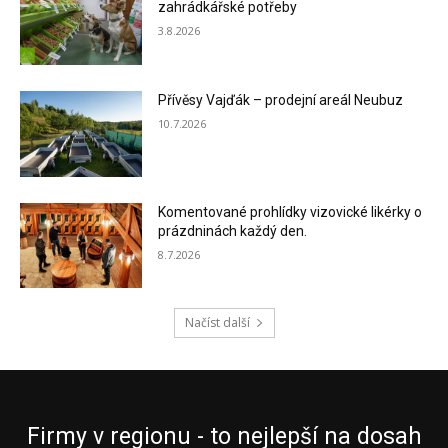
zahrádkářské potřeby
3.8.2026
Přívěsy Vajďák – prodejní areál Neubuz
10.7.2026
Komentované prohlídky vizovické likérky o
prázdninách každý den.
8.7.2026
Načíst další
Firmy v regionu - to nejlepší na dosah