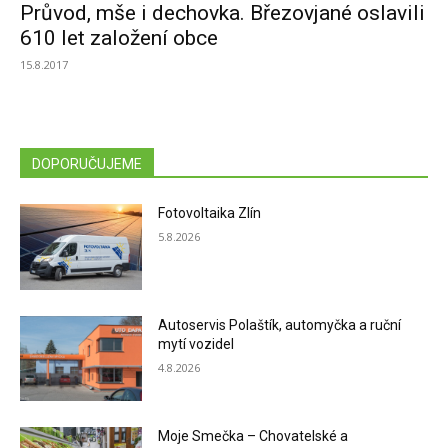
Průvod, mše i dechovka. Březovjané oslavili
610 let založení obce
15.8.2017
DOPORUČUJEME
Fotovoltaika Zlín
5.8.2026
Autoservis Polaštík, automyčka a ruční
mytí vozidel
4.8.2026
Moje Smečka – Chovatelské a