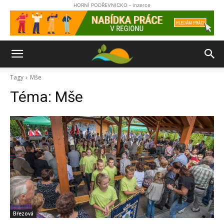
HORNÍ PODŘEVNICKO - inzerce
Tagy
Mše
Téma:
Mše
Březová