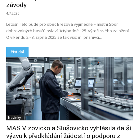
závody
4.7.2025
Letošní léto bude pro obec Březová výjimečné – místní Sbor
dobrovolných hasičů oslaví úctyhodné 125. výročí svého založení.
O víkendu 2.–3. srpna 2025 se tak všichni příznivci...
číst dál
Novinky
MAS Vizovicko a Slušovicko vyhlásila další
výzvu k předkládání žádostí o podporu z