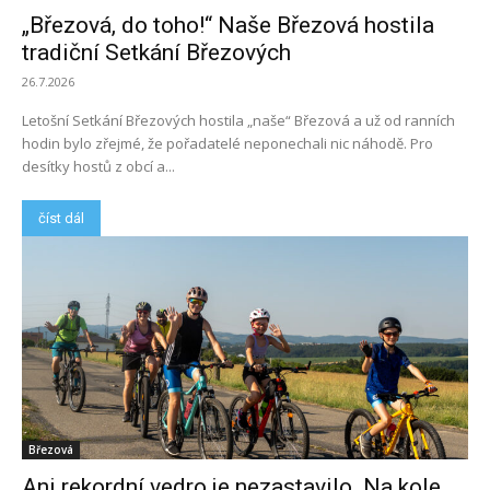
„Březová, do toho!“ Naše Březová hostila
tradiční Setkání Březových
26.7.2026
Letošní Setkání Březových hostila „naše“ Březová a už od ranních
hodin bylo zřejmé, že pořadatelé neponechali nic náhodě. Pro
desítky hostů z obcí a...
číst dál
Březová
Ani rekordní vedro je nezastavilo. Na kole