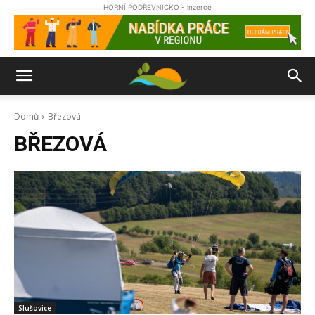
HORNÍ PODŘEVNICKO - inzerce
Domů
Březová
BŘEZOVÁ
Slušovice