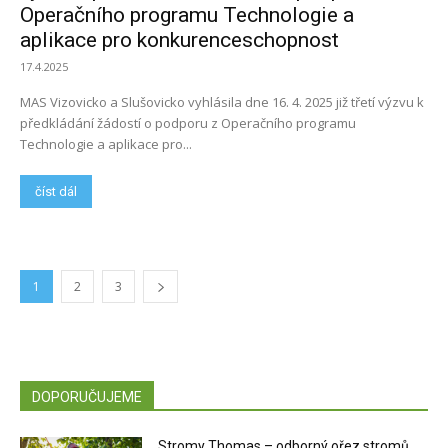
Operačního programu Technologie a
aplikace pro konkurenceschopnost
17.4.2025
MAS Vizovicko a Slušovicko vyhlásila dne 16. 4. 2025 již třetí výzvu k
předkládání žádostí o podporu z Operačního programu
Technologie a aplikace pro...
číst dál
1
2
3
DOPORUČUJEME
Stromy Thomas – odborný ořez stromů