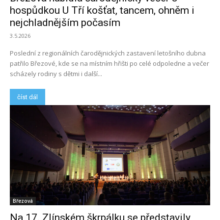
hospůdkou U Tří košťat, tancem, ohněm i
nejchladnějším počasím
3.5.2026
Poslední z regionálních čarodějnických zastavení letošního dubna
patřilo Březové, kde se na místním hřišti po celé odpoledne a večer
scházely rodiny s dětmi i další...
číst dál
Březová
Na 17. Zlínském škrpálku se představily