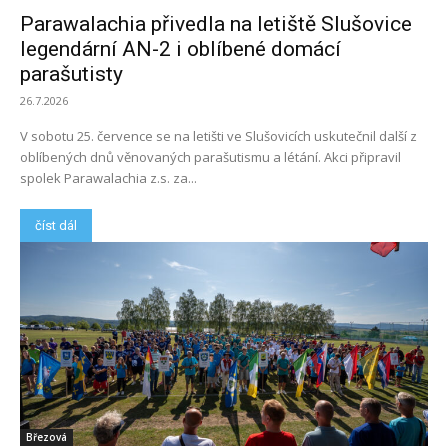
Parawalachia přivedla na letiště Slušovice
legendární AN-2 i oblíbené domácí
parašutisty
26.7.2026
V sobotu 25. července se na letišti ve Slušovicích uskutečnil další z
oblíbených dnů věnovaných parašutismu a létání. Akci připravil
spolek Parawalachia z.s. za...
číst dál
Březová