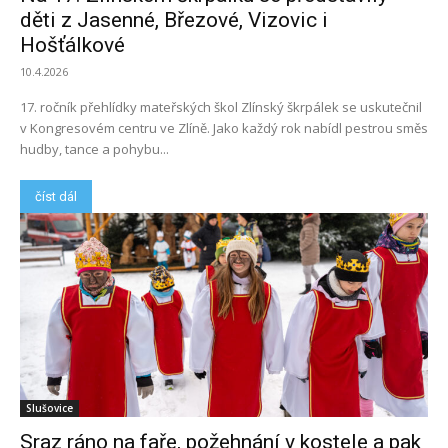
děti z Jasenné, Březové, Vizovic i
Hošťálkové
10.4.2026
17. ročník přehlídky mateřských škol Zlínský škrpálek se uskutečnil
v Kongresovém centru ve Zlíně. Jako každý rok nabídl pestrou směs
hudby, tance a pohybu...
číst dál
Slušovice
Sraz ráno na faře, požehnání v kostele a pak