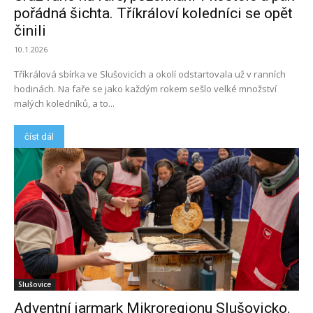
pořádná šichta. Tříkráloví koledníci se opět
činili
10.1.2026
Tříkrálová sbírka ve Slušovicích a okolí odstartovala už v ranních
hodinách. Na faře se jako každým rokem sešlo velké množství
malých koledníků, a to...
číst dál
Slušovice
Adventní jarmark Mikroregionu Slušovicko.