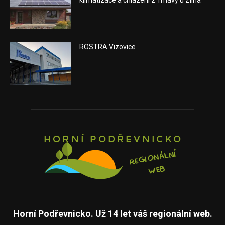
klimatizace a chlazení z Trnavy u Zlína
ROSTRA Vizovice
Horní Podřevnicko. Už 14 let váš regionální web.