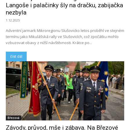
Langoše i palačinky šly na dračku, zabijačka
nezbyla
1.12.2025
Adventní jarmark Mikroregionu Slušovicko letos proběhl ve stejném
termínu jako Mikulášská rally ve Slušovicích, což zpočátku mohlo
vzbuzovat obavy z nižší návštěvnosti. Krátce po...
číst dál
Březová
Závody, průvod, mše i zábava. Na Březové