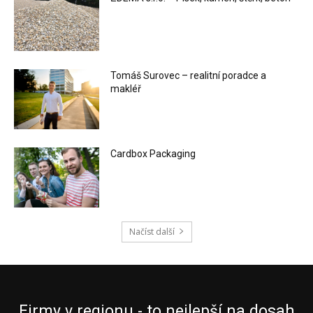
Tomáš Surovec – realitní poradce a
makléř
Cardbox Packaging
Načíst další
Firmy v regionu - to nejlepší na dosah