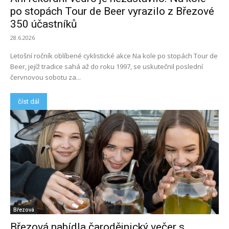
po stopách Tour de Beer vyrazilo z Březové
350 účastníků
28.6.2026
Letošní ročník oblíbené cyklistické akce Na kole po stopách Tour de
Beer, jejíž tradice sahá až do roku 1997, se uskutečnil poslední
červnovou sobotu za...
číst dál
Březová
Březová nabídla čarodějnický večer s